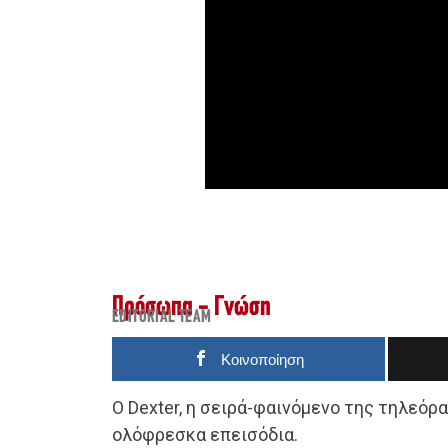
Πρόσωπα - Γνώση
EDITORIAL TEAM
Κοινοποίηση
Ο Dexter, η σειρά-φαινόμενο της τηλεόρ
ολόφρεσκα επεισόδια.