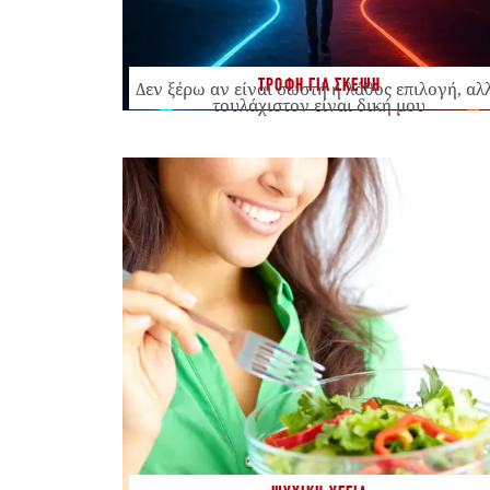
ΤΡΟΦΗ ΓΙΑ ΣΚΕΨΗ
Δεν ξέρω αν είναι σωστή ή λάθος επιλογή, αλ
τουλάχιστον είναι δική μου