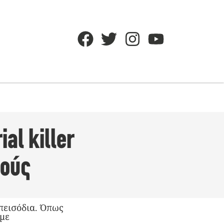
al killer
ιούς
πεισόδια. Όπως
 με