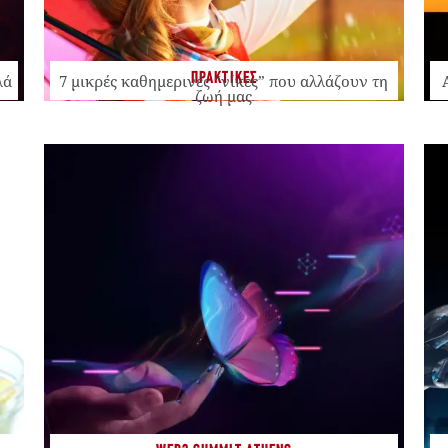
ΠΡΑΚΤΙΚΕΣ
λά
7 μικρές καθημερινές “νίκες” που αλλάζουν τη
ζωή μας