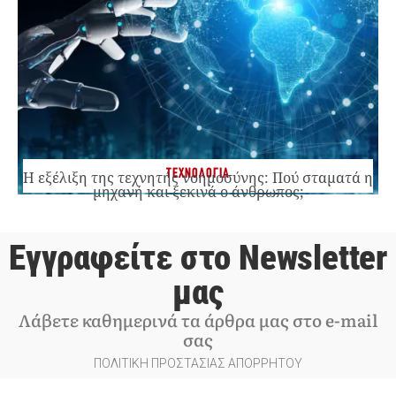
ΤΕΧΝΟΛΟΓΙΑ
Η εξέλιξη της τεχνητής νοημοσύνης: Πού σταματά η
μηχανή και ξεκινά ο άνθρωπος;
Εγγραφείτε στο Newsletter
μας
Λάβετε καθημερινά τα άρθρα μας στο e-mail
σας
ΠΟΛΙΤΙΚΗ ΠΡΟΣΤΑΣΙΑΣ ΑΠΟΡΡΗΤΟΥ