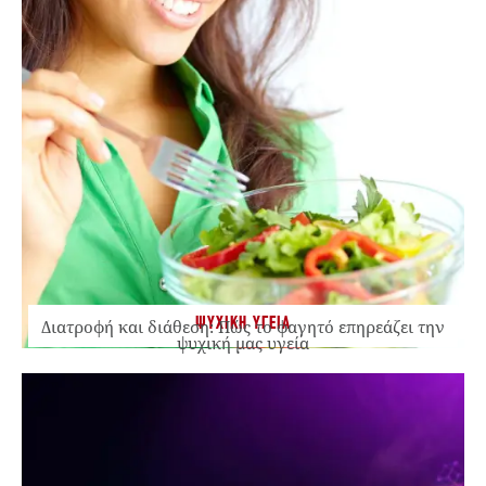
ΨΥΧΙΚΗ ΥΓΕΙΑ
Διατροφή και διάθεση: Πώς το φαγητό επηρεάζει την
ψυχική μας υγεία