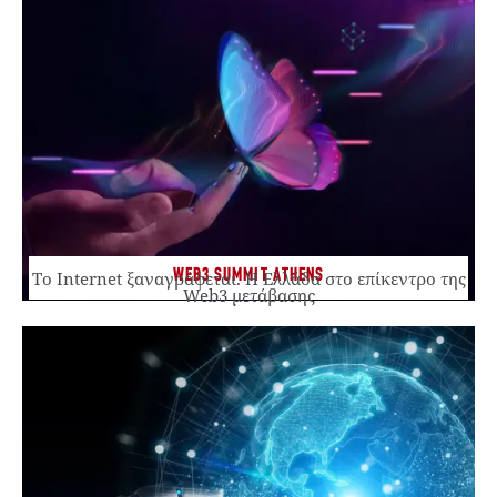
WEB3 SUMMIT ATHENS
Το Internet ξαναγράφεται. Η Ελλάδα στο επίκεντρο της
Web3 μετάβασης