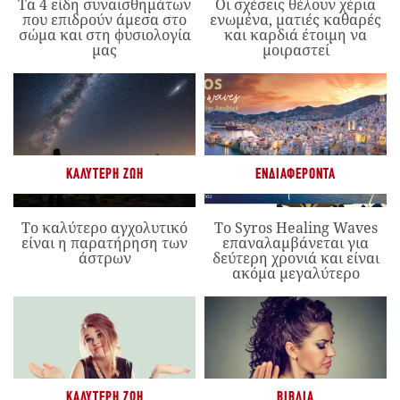
Τα 4 είδη συναισθημάτων
Οι σχέσεις θέλουν χέρια
που επιδρούν άμεσα στο
ενωμένα, ματιές καθαρές
σώμα και στη φυσιολογία
και καρδιά έτοιμη να
μας
μοιραστεί
ΚΑΛΎΤΕΡΗ ΖΩΉ
ΕΝΔΙΑΦΈΡΟΝΤΑ
Το καλύτερο αγχολυτικό
Το Syros Healing Waves
είναι η παρατήρηση των
επαναλαμβάνεται για
άστρων
δεύτερη χρονιά και είναι
ακόμα μεγαλύτερο
ΚΑΛΎΤΕΡΗ ΖΩΉ
ΒΙΒΛΊΑ