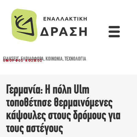
ΕΙΔΉΣΕΙΣ
,
ΕΛΠΙΔΟΦΌΡΑ
,
ΚΟΙΝΩΝΊΑ
,
ΤΕΧΝΟΛΟΓΊΑ
ΌΜΟΡΦΟΣ ΚΌΣΜΟΣ
Γερμανία: Η πόλη Ulm
τοποθέτησε θερμαινόμενες
κάψουλες στους δρόμους για
τους αστέγους