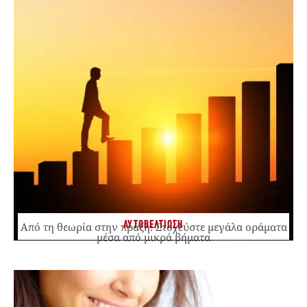
ΑΥΤΟΒΕΛΤΙΩΣΗ
Από τη θεωρία στην πράξη: Στοχεύστε μεγάλα οράματα
μέσα από μικρά βήματα