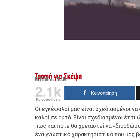
Τροφή για Σκέψη
EDITORIAL TEAM
2.1k
Κοινοποίηση
Κοινοποιήσεις
Οι εγκέφαλοί μας είναι σχεδιασμένοι να 
καλοί σε αυτό. Είναι σχεδιασμένοι έτσι 
πώς και πότε θα χρειαστεί να «διορθώσο
ένα γνωστικό χαρακτηριστικό που μας β