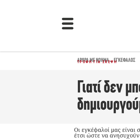
ΆΡΘΡΑ ΜΕ ΝΌΗΜΑ...
,
ΕΓΚΈΦΑΛΟΣ
ΤΡΟΦΉ ΓΙΑ ΣΚΈΨΗ
Γιατί δεν μ
δημιουργού
Οι εγκέφαλοί μας είναι 
έτσι ώστε να ανησυχούν 