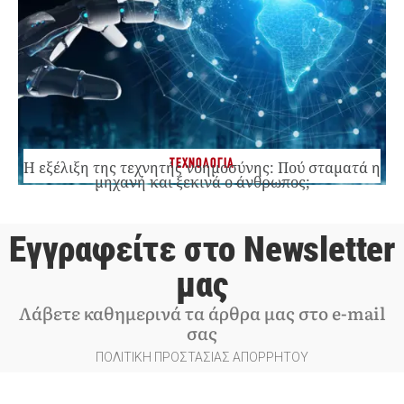
ΤΕΧΝΟΛΟΓΙΑ
Η εξέλιξη της τεχνητής νοημοσύνης: Πού σταματά η
μηχανή και ξεκινά ο άνθρωπος;
Εγγραφείτε στο Newsletter
μας
Λάβετε καθημερινά τα άρθρα μας στο e-mail
σας
ΠΟΛΙΤΙΚΗ ΠΡΟΣΤΑΣΙΑΣ ΑΠΟΡΡΗΤΟΥ