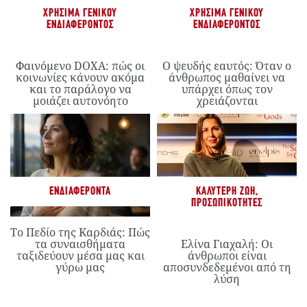
ΧΡΉΣΙΜΑ ΓΕΝΙΚΟΎ
ΧΡΉΣΙΜΑ ΓΕΝΙΚΟΎ
ΕΝΔΙΑΦΈΡΟΝΤΟΣ
ΕΝΔΙΑΦΈΡΟΝΤΟΣ
Φαινόμενο DOXA: πώς οι
Ο ψευδής εαυτός: Όταν ο
κοινωνίες κάνουν ακόμα
άνθρωπος μαθαίνει να
και το παράλογο να
υπάρχει όπως τον
μοιάζει αυτονόητο
χρειάζονται
ΕΝΔΙΑΦΈΡΟΝΤΑ
ΚΑΛΎΤΕΡΗ ΖΩΉ
,
ΠΡΟΣΩΠΙΚΌΤΗΤΕΣ
Το Πεδίο της Καρδιάς: Πώς
τα συναισθήματα
Ελίνα Γιαχαλή: Οι
ταξιδεύουν μέσα μας και
άνθρωποι είναι
γύρω μας
αποσυνδεδεμένοι από τη
λύση