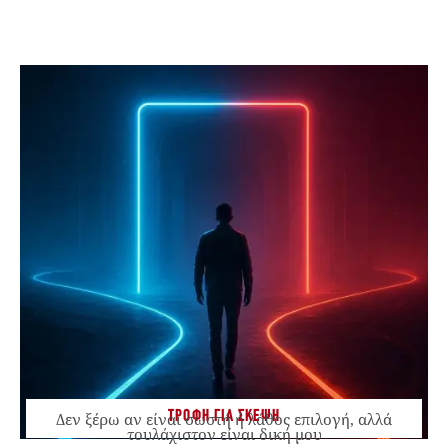
ΤΡΟΦΗ ΓΙΑ ΣΚΕΨΗ
Δεν ξέρω αν είναι σωστή ή λάθος επιλογή, αλλά
τουλάχιστον είναι δική μου