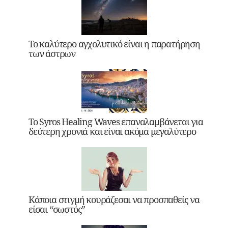
Το καλύτερο αγχολυτικό είναι η παρατήρηση
των άστρων
Το Syros Healing Waves επαναλαμβάνεται για
δεύτερη χρονιά και είναι ακόμα μεγαλύτερο
Κάποια στιγμή κουράζεσαι να προσπαθείς να
είσαι “σωστός”