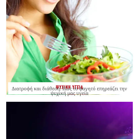
ΨΥΧΙΚΗ ΥΓΕΙΑ
Διατροφή και διάθεση: Πώς το φαγητό επηρεάζει την
ψυχική μας υγεία