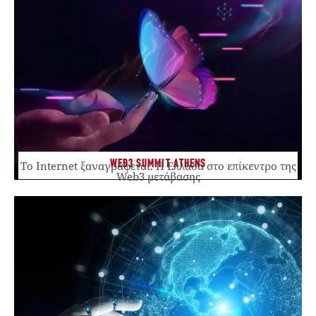
WEB3 SUMMIT ATHENS
Το Internet ξαναγράφεται. Η Ελλάδα στο επίκεντρο της
Web3 μετάβασης