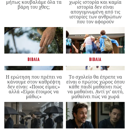
μήπως κουβαλάμε όλα τα
χωρίς ιστορία και καμία
βάρη του χθες;
ιστορία δεν είναι
απογυμνωμένη από τις
ιστορίες των ανθρώπων
που τον αφορούν
ΒΙΒΛΊΑ
ΒΙΒΛΊΑ
Η ερώτηση που πρέπει να
Το σχολείο θα έπρεπε να
κάνουμε στον καθρέφτη
είναι ο πρώτος χώρος όπου
δεν είναι: «Ποιος είμαι;»
κάθε παιδί μαθαίνει πώς
αλλά «Είμαι έτοιμος να
να μαθαίνει. Αντί γι’ αυτό,
μάθω;»
μαθαίνει πώς να χωρά