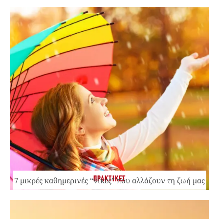
ΠΡΑΚΤΙΚΕΣ
7 μικρές καθημερινές “νίκες” που αλλάζουν τη ζωή μας