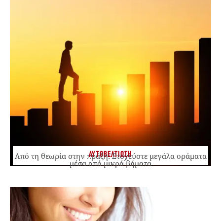
ΑΥΤΟΒΕΛΤΙΩΣΗ
Από τη θεωρία στην πράξη: Στοχεύστε μεγάλα οράματα
μέσα από μικρά βήματα