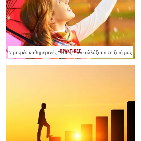
ΠΡΑΚΤΙΚΕΣ
7 μικρές καθημερινές “νίκες” που αλλάζουν τη ζωή μας