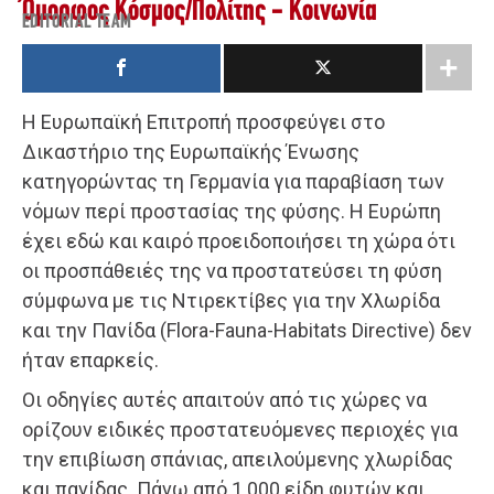
Όμορφος Κόσμος
/
Πολίτης - Κοινωνία
EDITORIAL TEAM
Η Ευρωπαϊκή Επιτροπή προσφεύγει στο
Δικαστήριο της Ευρωπαϊκής Ένωσης
κατηγορώντας τη Γερμανία για παραβίαση των
νόμων περί προστασίας της φύσης. Η Ευρώπη
έχει εδώ και καιρό προειδοποιήσει τη χώρα ότι
οι προσπάθειές της να προστατεύσει τη φύση
σύμφωνα με τις Ντιρεκτίβες για την Χλωρίδα
και την Πανίδα (Flora-Fauna-Habitats Directive) δεν
ήταν επαρκείς.
Οι οδηγίες αυτές απαιτούν από τις χώρες να
ορίζουν ειδικές προστατευόμενες περιοχές για
την επιβίωση σπάνιας, απειλούμενης χλωρίδας
και πανίδας. Πάνω από 1.000 είδη φυτών και