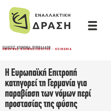
ΕΙΔΉΣΕΙΣ
,
ΚΟΙΝΩΝΊΑ
,
ΠΕΡΙΒΆΛΛΟΝ
ΌΜΟΡΦΟΣ ΚΌΣΜΟΣ
/
ΠΟΛΊΤΗΣ - ΚΟΙΝΩΝΊΑ
Η Ευρωπαϊκή Επιτροπή
κατηγορεί τη Γερμανία για
παραβίαση των νόμων περί
προστασίας της φύσης