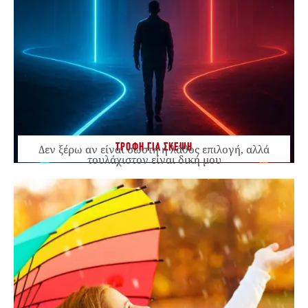
ΤΡΟΦΗ ΓΙΑ ΣΚΕΨΗ
Δεν ξέρω αν είναι σωστή ή λάθος επιλογή, αλλά
τουλάχιστον είναι δική μου