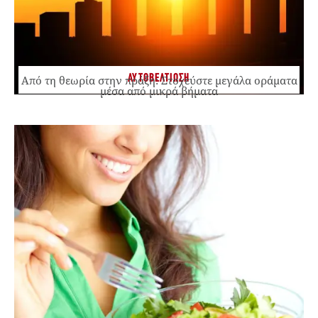
ΑΥΤΟΒΕΛΤΙΩΣΗ
Από τη θεωρία στην πράξη: Στοχεύστε μεγάλα οράματα
μέσα από μικρά βήματα