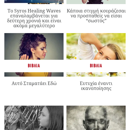
Το Syros Healing Waves
Κάποια στιγμή κουράζεσαι
επαναλαμβάνεται για
να προσπαθείς να είσαι
δεύτερη χρονιά και είναι
“σωστός”
ακόμα μεγαλύτερο
ΒΙΒΛΊΑ
ΒΙΒΛΊΑ
Αυτό Σταματάει Εδώ
Ευτυχία έναντι
ικανοποίησης