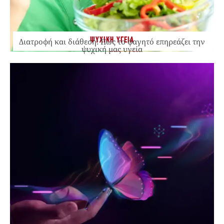
ΨΥΧΙΚΗ ΥΓΕΙΑ
Διατροφή και διάθεση: Πώς το φαγητό επηρεάζει την
ψυχική μας υγεία