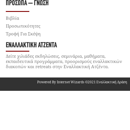
ΠΡΌΣΩΠΑ – ΓΝΏΣΗ
Βιβλία
Προσωπικότητες
Τροφή Για Σκέψη
ΕΝΑΛΛΑΚΤΙΚΉ ΑΤΖΈΝΤΑ
Δείτε χιλιάδες εκδηλώσεις, σεμινάρια, μαθήματα,
εκπαιδευτικά προγράμματα, προορισμούς εναλλακτικών
διακοπών και retreats στην Εναλλακτική Ατζέντα.
Powered By Internet Wizards ©2021 Εναλλακτική Δράση