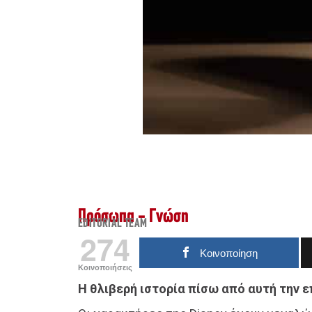
Πρόσωπα - Γνώση
EDITORIAL TEAM
274
Κοινοποίηση
Κοινοποιήσεις
Η θλιβερή ιστορία πίσω από αυτή την ε