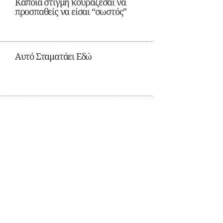
Κάποια στιγμή κουράζεσαι να
προσπαθείς να είσαι “σωστός”
Αυτό Σταματάει Εδώ