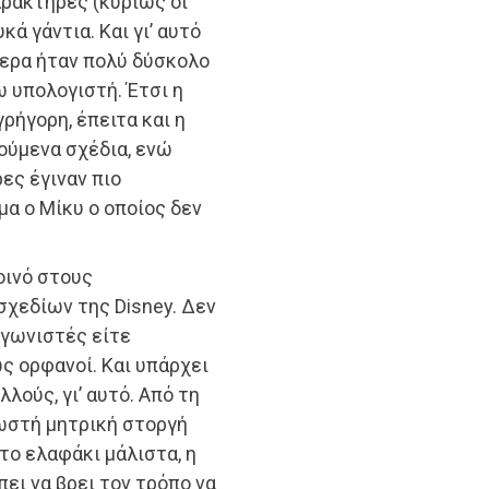
αρακτήρες (κυρίως οι
ά γάντια. Και γι’ αυτό
τερα ήταν πολύ δύσκολο
ω υπολογιστή. Έτσι η
ρήγορη, έπειτα και η
ούμενα σχέδια, ενώ
ες έγιναν πιο
α ο Μίκυ ο οποίος δεν
οινό στους
χεδίων της Disney. Δεν
αγωνιστές είτε
ς ορφανοί. Και υπάρχει
λούς, γι’ αυτό. Από τη
νωστή μητρική στοργή
το ελαφάκι μάλιστα, η
ει να βρει τον τρόπο να