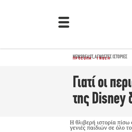
NEWSBEAST
,
ΆΓΝΩΣΤΕΣ ΙΣΤΟΡΊΕΣ
ΠΡΌΣΩΠΑ - ΓΝΏΣΗ
Γιατί οι πε
της Disney 
Η θλιβερή ιστορία πίσω 
γενιές παιδιών σε όλο τ