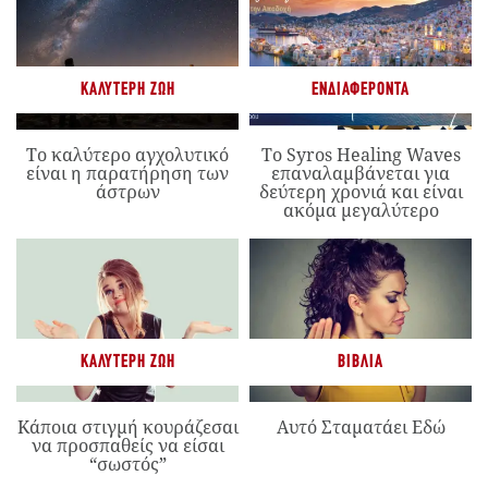
ΚΑΛΎΤΕΡΗ ΖΩΉ
ΕΝΔΙΑΦΈΡΟΝΤΑ
Το καλύτερο αγχολυτικό
Το Syros Healing Waves
είναι η παρατήρηση των
επαναλαμβάνεται για
άστρων
δεύτερη χρονιά και είναι
ακόμα μεγαλύτερο
ΚΑΛΎΤΕΡΗ ΖΩΉ
ΒΙΒΛΊΑ
Κάποια στιγμή κουράζεσαι
Αυτό Σταματάει Εδώ
να προσπαθείς να είσαι
“σωστός”