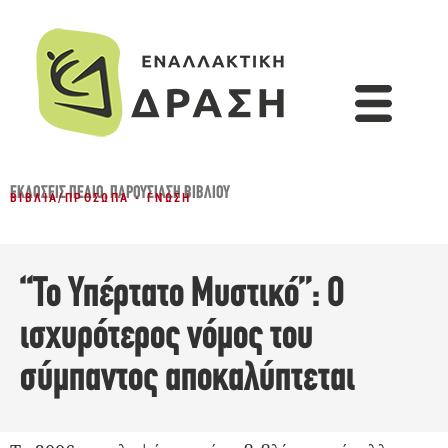
ΕΚΔΌΣΕΙΣ ΠΕΔΊΟ
,
ΠΑΡΟΥΣΊΑΣΗ ΒΙΒΛΊΟΥ
ΒΙΒΛΊΑ
/
ΠΡΌΣΩΠΑ - ΓΝΏΣΗ
“Το Υπέρτατο Mυστικό”: Ο
ισχυρότερος νόμος του
σύμπαντος αποκαλύπτεται