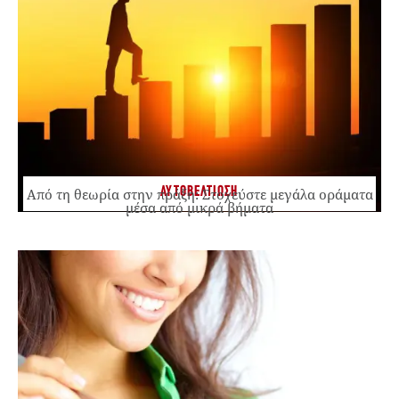
ΑΥΤΟΒΕΛΤΙΩΣΗ
Από τη θεωρία στην πράξη: Στοχεύστε μεγάλα οράματα
μέσα από μικρά βήματα