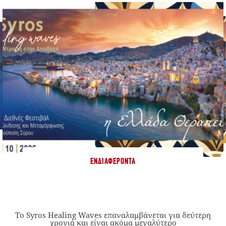
ΕΝΔΙΑΦΈΡΟΝΤΑ
Το Syros Healing Waves επαναλαμβάνεται για δεύτερη
χρονιά και είναι ακόμα μεγαλύτερο