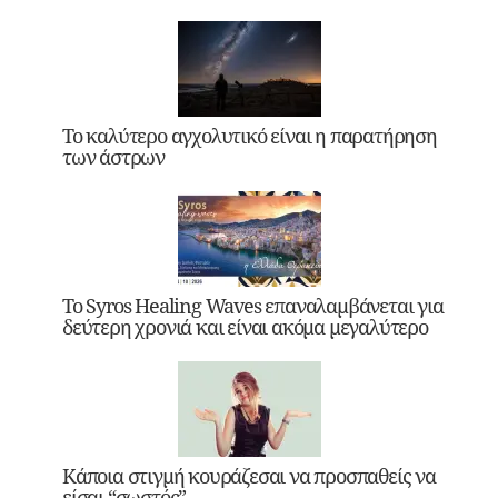
Το καλύτερο αγχολυτικό είναι η παρατήρηση
των άστρων
Το Syros Healing Waves επαναλαμβάνεται για
δεύτερη χρονιά και είναι ακόμα μεγαλύτερο
Κάποια στιγμή κουράζεσαι να προσπαθείς να
είσαι “σωστός”