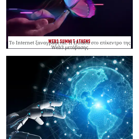
WEB3 SUMMIT ATHENS
Το Internet ξαναγράφεται. Η Ελλάδα στο επίκεντρο της
Web3 μετάβασης