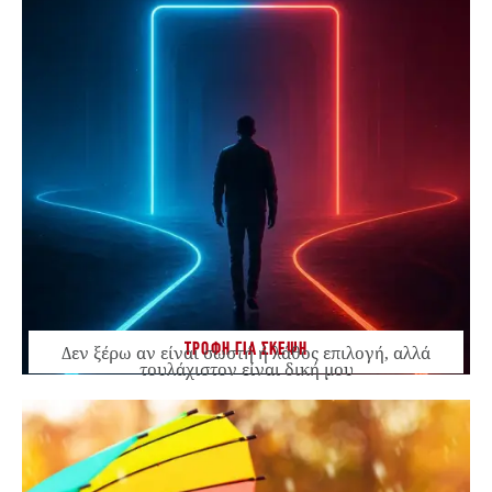
ΤΡΟΦΗ ΓΙΑ ΣΚΕΨΗ
Δεν ξέρω αν είναι σωστή ή λάθος επιλογή, αλλά
τουλάχιστον είναι δική μου