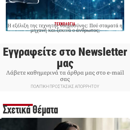
ΤΕΧΝΟΛΟΓΙΑ
Η εξέλιξη της τεχνητής νοημοσύνης: Πού σταματά η
μηχανή και ξεκινά ο άνθρωπος;
Εγγραφείτε στο Newsletter
μας
Λάβετε καθημερινά τα άρθρα μας στο e-mail
σας
ΠΟΛΙΤΙΚΗ ΠΡΟΣΤΑΣΙΑΣ ΑΠΟΡΡΗΤΟΥ
Σχετικά Θέματα