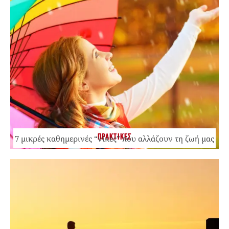
ΠΡΑΚΤΙΚΕΣ
7 μικρές καθημερινές “νίκες” που αλλάζουν τη ζωή μας