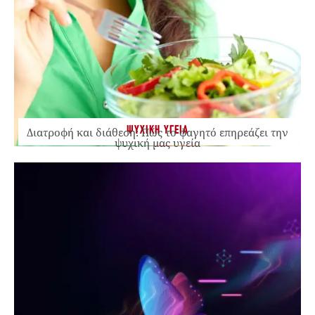
ΨΥΧΙΚΗ ΥΓΕΙΑ
Διατροφή και διάθεση: Πώς το φαγητό επηρεάζει την
ψυχική μας υγεία