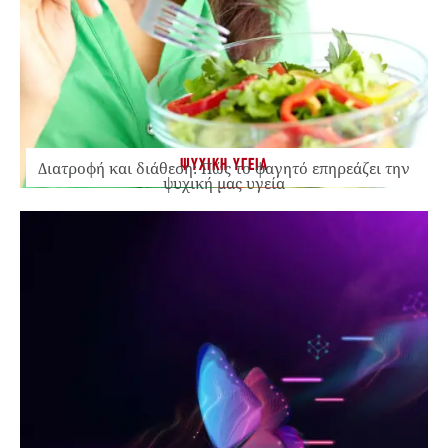
ΨΥΧΙΚΗ ΥΓΕΙΑ
Διατροφή και διάθεση: Πώς το φαγητό επηρεάζει την
ψυχική μας υγεία