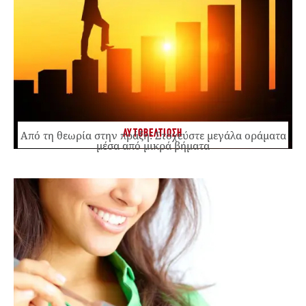
ΑΥΤΟΒΕΛΤΙΩΣΗ
Από τη θεωρία στην πράξη: Στοχεύστε μεγάλα οράματα
μέσα από μικρά βήματα