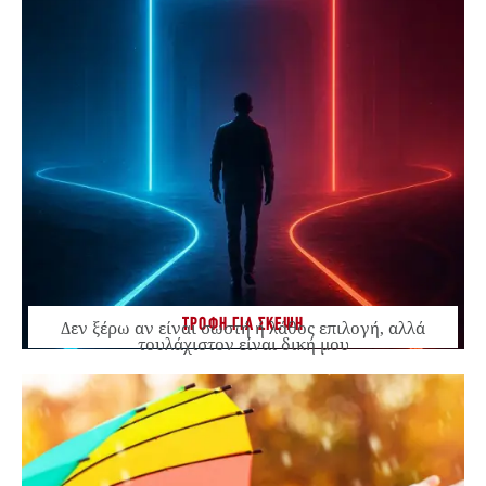
ΤΡΟΦΗ ΓΙΑ ΣΚΕΨΗ
Δεν ξέρω αν είναι σωστή ή λάθος επιλογή, αλλά
τουλάχιστον είναι δική μου