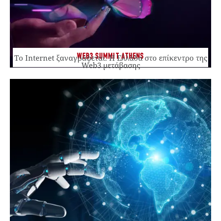
WEB3 SUMMIT ATHENS
Το Internet ξαναγράφεται. Η Ελλάδα στο επίκεντρο της
Web3 μετάβασης