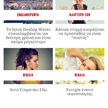
ΕΝΔΙΑΦΈΡΟΝΤΑ
ΚΑΛΎΤΕΡΗ ΖΩΉ
Το Syros Healing Waves
Κάποια στιγμή κουράζεσαι
επαναλαμβάνεται για
να προσπαθείς να είσαι
δεύτερη χρονιά και είναι
“σωστός”
ακόμα μεγαλύτερο
ΒΙΒΛΊΑ
ΒΙΒΛΊΑ
Αυτό Σταματάει Εδώ
Ευτυχία έναντι
ικανοποίησης