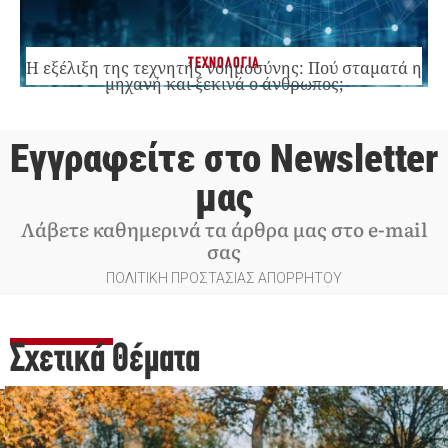
ΤΕΧΝΟΛΟΓΙΑ
Η εξέλιξη της τεχνητής νοημοσύνης: Πού σταματά η
μηχανή και ξεκινά ο άνθρωπος;
Εγγραφείτε στο Newsletter
μας
Λάβετε καθημερινά τα άρθρα μας στο e-mail
σας
ΠΟΛΙΤΙΚΗ ΠΡΟΣΤΑΣΙΑΣ ΑΠΟΡΡΗΤΟΥ
Σχετικά Θέματα