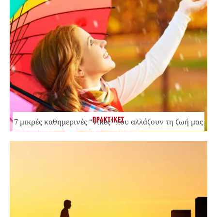
ΠΡΑΚΤΙΚΕΣ
7 μικρές καθημερινές “νίκες” που αλλάζουν τη ζωή μας