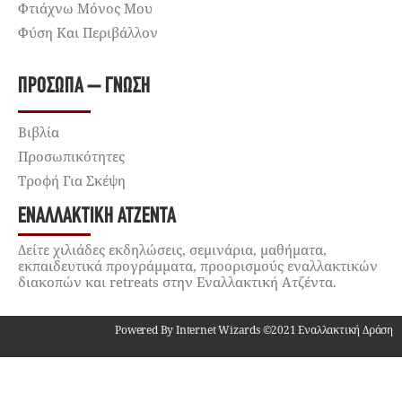
Φτιάχνω Μόνος Μου
Φύση Και Περιβάλλον
ΠΡΌΣΩΠΑ – ΓΝΏΣΗ
Βιβλία
Προσωπικότητες
Τροφή Για Σκέψη
ΕΝΑΛΛΑΚΤΙΚΉ ΑΤΖΈΝΤΑ
Δείτε χιλιάδες εκδηλώσεις, σεμινάρια, μαθήματα,
εκπαιδευτικά προγράμματα, προορισμούς εναλλακτικών
διακοπών και retreats στην Εναλλακτική Ατζέντα.
Powered By Internet Wizards ©2021 Εναλλακτική Δράση