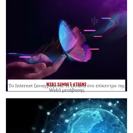
WEB3 SUMMIT ATHENS
Το Internet ξαναγράφεται. Η Ελλάδα στο επίκεντρο της
Web3 μετάβασης