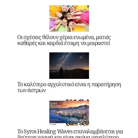
Οι σχέσεις θέλουν χέρια ενωμένα, ματιές
καθαρές και καρδιά έτοιμη να μοιραστεί
Το καλύτερο αγχολυτικό είναι η παρατήρηση
των άστρων
Το Syros Healing Waves επαναλαμβάνεται για
δεύτερη χρονιά και είναι ακόμα μεγαλύτερο