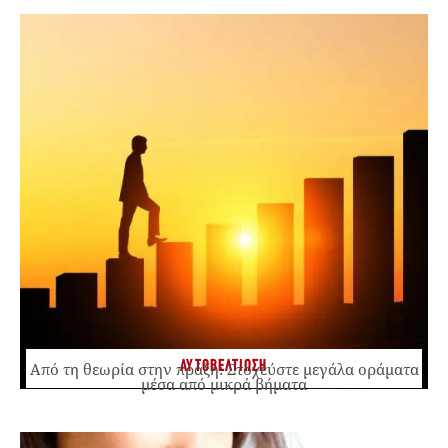
ΑΥΤΟΒΕΛΤΙΩΣΗ
Από τη θεωρία στην πράξη: Στοχεύστε μεγάλα οράματα
μέσα από μικρά βήματα