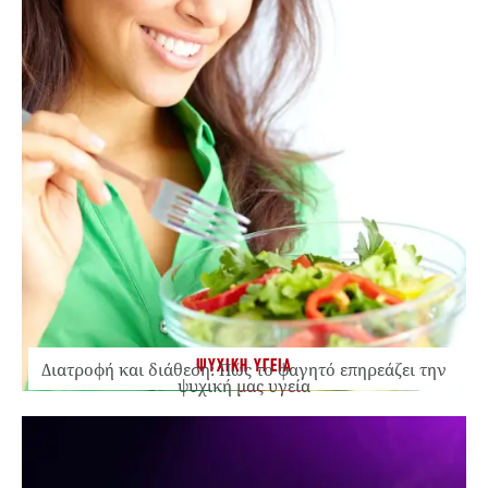
ΨΥΧΙΚΗ ΥΓΕΙΑ
Διατροφή και διάθεση: Πώς το φαγητό επηρεάζει την
ψυχική μας υγεία