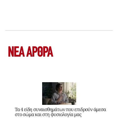
ΝΕΑ ΆΡΘΡΑ
Τα 4 είδη συναισθημάτων που επιδρούν άμεσα
στο σώμα και στη φυσιολογία μας