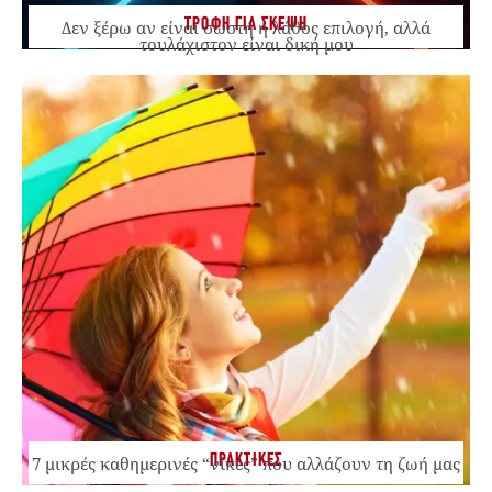
ΤΡΟΦΗ ΓΙΑ ΣΚΕΨΗ
Δεν ξέρω αν είναι σωστή ή λάθος επιλογή, αλλά
τουλάχιστον είναι δική μου
ΠΡΑΚΤΙΚΕΣ
7 μικρές καθημερινές “νίκες” που αλλάζουν τη ζωή μας