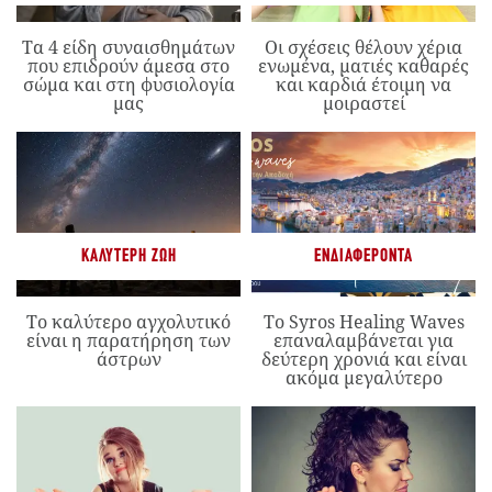
Τα 4 είδη συναισθημάτων
Οι σχέσεις θέλουν χέρια
που επιδρούν άμεσα στο
ενωμένα, ματιές καθαρές
σώμα και στη φυσιολογία
και καρδιά έτοιμη να
μας
μοιραστεί
ΚΑΛΎΤΕΡΗ ΖΩΉ
ΕΝΔΙΑΦΈΡΟΝΤΑ
Το καλύτερο αγχολυτικό
Το Syros Healing Waves
είναι η παρατήρηση των
επαναλαμβάνεται για
άστρων
δεύτερη χρονιά και είναι
ακόμα μεγαλύτερο