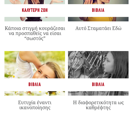
ΚΑΛΎΤΕΡΗ ΖΩΉ
ΒΙΒΛΊΑ
Κάποια στιγμή κουράζεσαι
Αυτό Σταματάει Εδώ
να προσπαθείς να είσαι
“σωστός”
ΒΙΒΛΊΑ
ΒΙΒΛΊΑ
Ευτυχία έναντι
Η διαφορετικότητα ως
ικανοποίησης
καθρέφτης