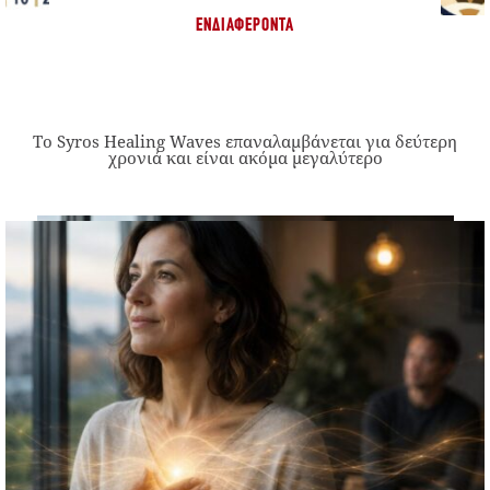
ΕΝΔΙΑΦΈΡΟΝΤΑ
Το Syros Healing Waves επαναλαμβάνεται για δεύτερη
χρονιά και είναι ακόμα μεγαλύτερο