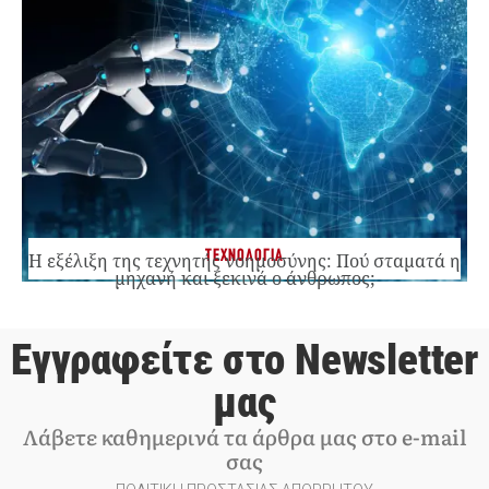
ΤΕΧΝΟΛΟΓΙΑ
Η εξέλιξη της τεχνητής νοημοσύνης: Πού σταματά η
μηχανή και ξεκινά ο άνθρωπος;
Εγγραφείτε στο Newsletter
μας
Λάβετε καθημερινά τα άρθρα μας στο e-mail
σας