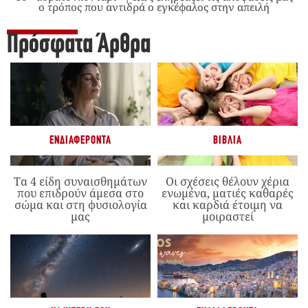
ο τρόπος που αντιδρά ο εγκέφαλος στην απειλή
Πρόσφατα Άρθρα
ΕΝΔΙΑΦΈΡΟΝΤΑ
ΒΙΒΛΊΑ
Τα 4 είδη συναισθημάτων
Οι σχέσεις θέλουν χέρια
που επιδρούν άμεσα στο
ενωμένα, ματιές καθαρές
σώμα και στη φυσιολογία
και καρδιά έτοιμη να
μας
μοιραστεί