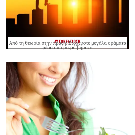
ΑΥΤΟΒΕΛΤΙΩΣΗ
Από τη θεωρία στην πράξη: Στοχεύστε μεγάλα οράματα
μέσα από μικρά βήματα