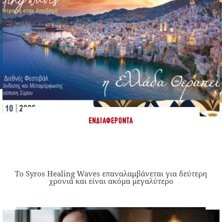
ΕΝΔΙΑΦΈΡΟΝΤΑ
Το Syros Healing Waves επαναλαμβάνεται για δεύτερη
χρονιά και είναι ακόμα μεγαλύτερο