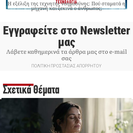
ΤΕΧΝΟΛΟΓΙΑ
Η εξέλιξη της τεχνητής νοημοσύνης: Πού σταματά η
μηχανή και ξεκινά ο άνθρωπος;
Εγγραφείτε στο Newsletter
μας
Λάβετε καθημερινά τα άρθρα μας στο e-mail
σας
ΠΟΛΙΤΙΚΗ ΠΡΟΣΤΑΣΙΑΣ ΑΠΟΡΡΗΤΟΥ
Σχετικά Θέματα