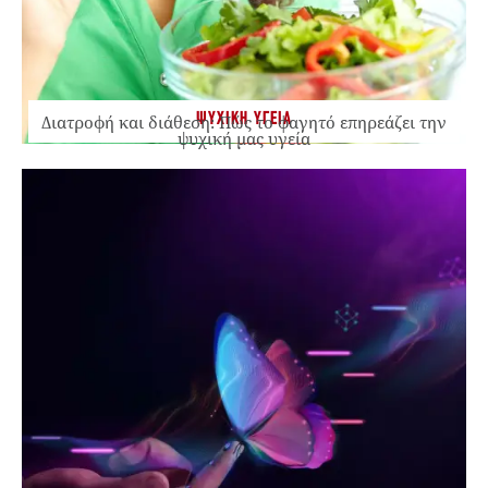
ΨΥΧΙΚΗ ΥΓΕΙΑ
Διατροφή και διάθεση: Πώς το φαγητό επηρεάζει την
ψυχική μας υγεία