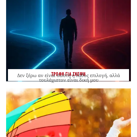
ΤΡΟΦΗ ΓΙΑ ΣΚΕΨΗ
Δεν ξέρω αν είναι σωστή ή λάθος επιλογή, αλλά
τουλάχιστον είναι δική μου