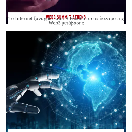
WEB3 SUMMIT ATHENS
Το Internet ξαναγράφεται. Η Ελλάδα στο επίκεντρο της
Web3 μετάβασης