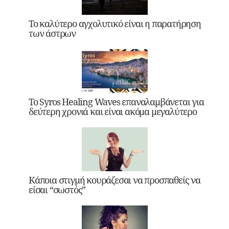
Το καλύτερο αγχολυτικό είναι η παρατήρηση
των άστρων
Το Syros Healing Waves επαναλαμβάνεται για
δεύτερη χρονιά και είναι ακόμα μεγαλύτερο
Κάποια στιγμή κουράζεσαι να προσπαθείς να
είσαι “σωστός”