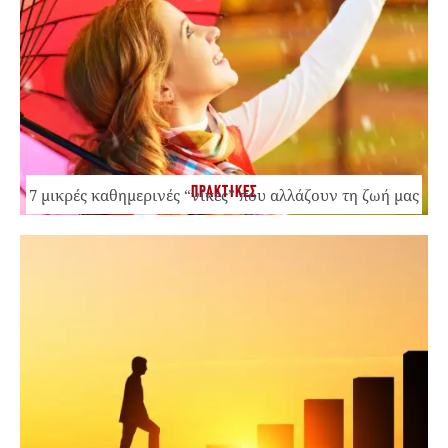
ΠΡΑΚΤΙΚΕΣ
7 μικρές καθημερινές “νίκες” που αλλάζουν τη ζωή μας