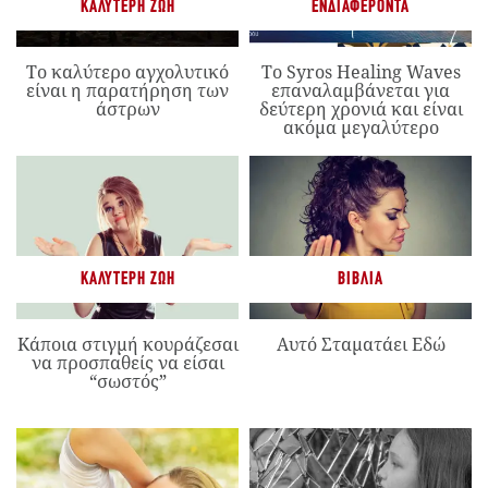
ΚΑΛΎΤΕΡΗ ΖΩΉ
ΕΝΔΙΑΦΈΡΟΝΤΑ
Το καλύτερο αγχολυτικό
Το Syros Healing Waves
είναι η παρατήρηση των
επαναλαμβάνεται για
άστρων
δεύτερη χρονιά και είναι
ακόμα μεγαλύτερο
ΚΑΛΎΤΕΡΗ ΖΩΉ
ΒΙΒΛΊΑ
Κάποια στιγμή κουράζεσαι
Αυτό Σταματάει Εδώ
να προσπαθείς να είσαι
“σωστός”