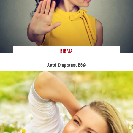
ΒΙΒΛΊΑ
Αυτό Σταματάει Εδώ