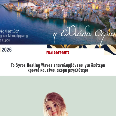
ΕΝΔΙΑΦΈΡΟΝΤΑ
Το Syros Healing Waves επαναλαμβάνεται για δεύτερη
χρονιά και είναι ακόμα μεγαλύτερο