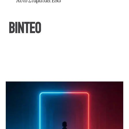
Αυτό Σταματάει Εδώ
ΒΙΝΤΕΟ