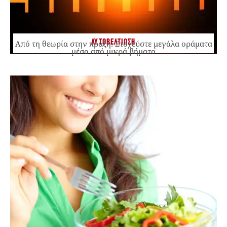
ΑΥΤΟΒΕΛΤΙΩΣΗ
Από τη θεωρία στην πράξη: Στοχεύστε μεγάλα οράματα
μέσα από μικρά βήματα