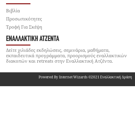
Βιβλία
Προσωπικότητες
Τροφή Για Σκέψη
ΕΝΑΛΛΑΚΤΙΚΉ ΑΤΖΈΝΤΑ
Δείτε χιλιάδες εκδηλώσεις, σεμινάρια, μαθήματα,
εκπαιδευτικά προγράμματα, προορισμούς εναλλακτικών
διακοπών και retreats στην Εναλλακτική Ατζέντα.
Powered By Internet Wizards ©2021 Εναλλακτική Δράση