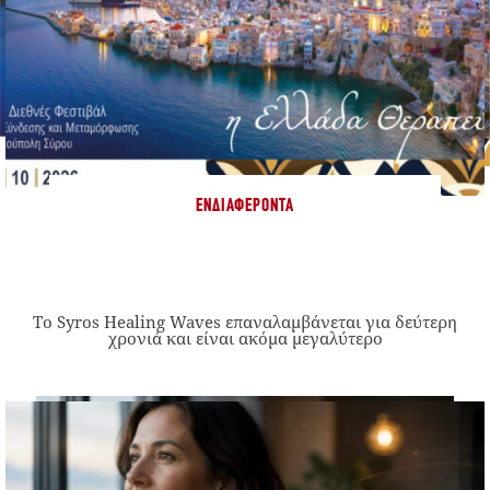
ΕΝΔΙΑΦΈΡΟΝΤΑ
Το Syros Healing Waves επαναλαμβάνεται για δεύτερη
χρονιά και είναι ακόμα μεγαλύτερο