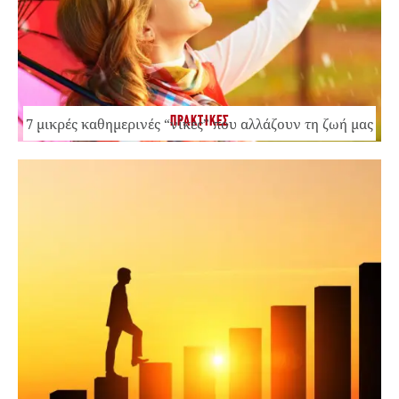
ΠΡΑΚΤΙΚΕΣ
7 μικρές καθημερινές “νίκες” που αλλάζουν τη ζωή μας