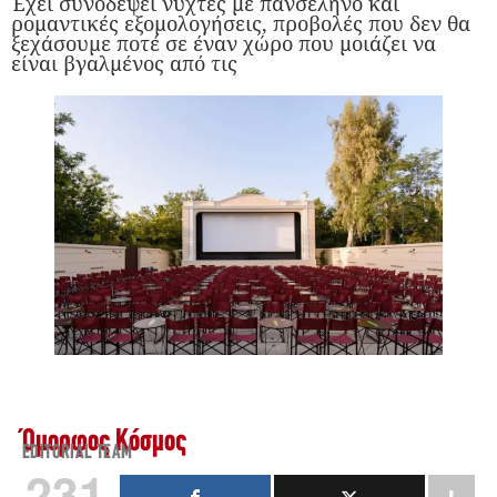
Έχει συνοδέψει νύχτες με πανσέληνο και
ρομαντικές εξομολογήσεις, προβολές που δεν θα
ξεχάσουμε ποτέ σε έναν χώρο που μοιάζει να
είναι βγαλμένος από τις
Όμορφος Κόσμος
EDITORIAL TEAM
231