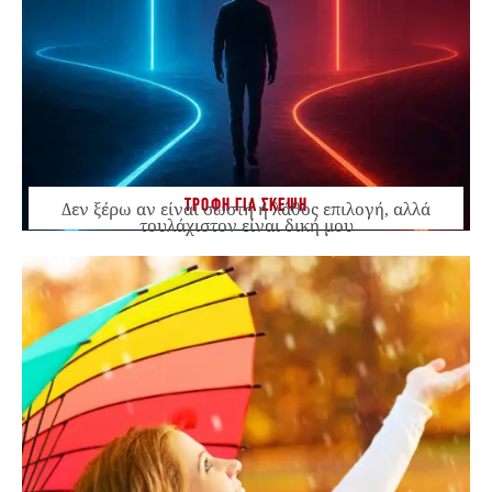
ΤΡΟΦΗ ΓΙΑ ΣΚΕΨΗ
Δεν ξέρω αν είναι σωστή ή λάθος επιλογή, αλλά
τουλάχιστον είναι δική μου