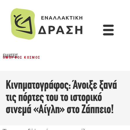
ΕΙΔΉΣΕΙΣ
ΌΜΟΡΦΟΣ ΚΌΣΜΟΣ
Κινηματογράφος: Άνοιξε ξανά
τις πόρτες του το ιστορικό
σινεμά «Αίγλη» στο Ζάππειο!