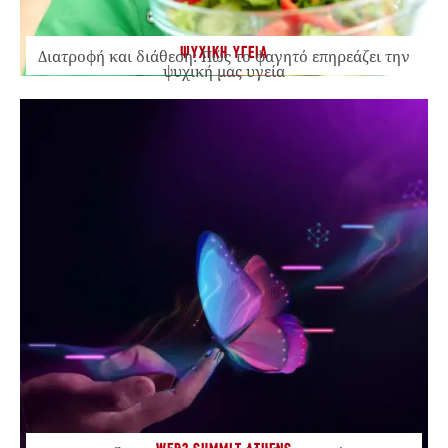
ΨΥΧΙΚΗ ΥΓΕΙΑ
Διατροφή και διάθεση: Πώς το φαγητό επηρεάζει την
ψυχική μας υγεία