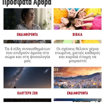
Πρόσφατα Άρθρα
ΕΝΔΙΑΦΈΡΟΝΤΑ
ΒΙΒΛΊΑ
Τα 4 είδη συναισθημάτων
Οι σχέσεις θέλουν χέρια
που επιδρούν άμεσα στο
ενωμένα, ματιές καθαρές
σώμα και στη φυσιολογία
και καρδιά έτοιμη να
μας
μοιραστεί
ΚΑΛΎΤΕΡΗ ΖΩΉ
ΕΝΔΙΑΦΈΡΟΝΤΑ