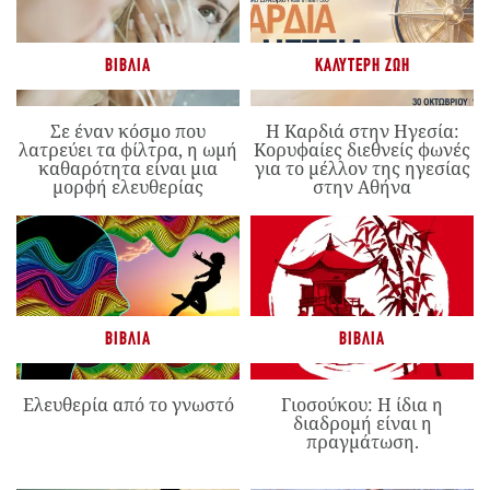
ΒΙΒΛΊΑ
ΚΑΛΎΤΕΡΗ ΖΩΉ
Σε έναν κόσμο που
Η Καρδιά στην Ηγεσία:
λατρεύει τα φίλτρα, η ωμή
Κορυφαίες διεθνείς φωνές
καθαρότητα είναι μια
για το μέλλον της ηγεσίας
μορφή ελευθερίας
στην Αθήνα
ΒΙΒΛΊΑ
ΒΙΒΛΊΑ
Ελευθερία από το γνωστό
Γιοσούκου: Η ίδια η
διαδρομή είναι η
πραγμάτωση.