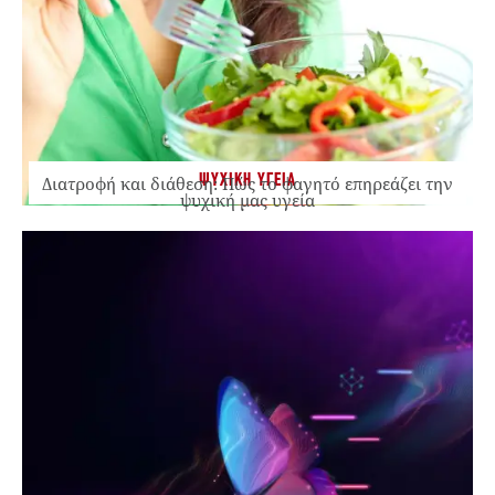
ΨΥΧΙΚΗ ΥΓΕΙΑ
Διατροφή και διάθεση: Πώς το φαγητό επηρεάζει την
ψυχική μας υγεία