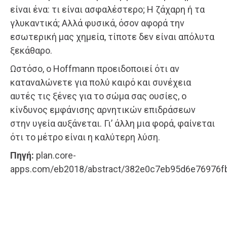
είναι ένα: τι είναι ασφαλέστερο; Η ζάχαρη ή τα
γλυκαντικά; Αλλά φυσικά, όσον αφορά την
εσωτερική μας χημεία, τίποτε δεν είναι απόλυτα
ξεκάθαρο.
Ωστόσο, ο Hoffmann προειδοποιεί ότι αν
καταναλώνετε για πολύ καιρό και συνέχεια
αυτές τις ξένες για το σώμα σας ουσίες, ο
κίνδυνος εμφάνισης αρνητικών επιδράσεων
στην υγεία αυξάνεται. Γι’ άλλη μια φορά, φαίνεται
ότι το μέτρο είναι η καλύτερη λύση.
Πηγή:
plan.core-
apps.com/eb2018/abstract/382e0c7eb95d6e76976f