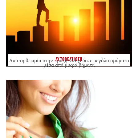
ΑΥΤΟΒΕΛΤΙΩΣΗ
Από τη θεωρία στην πράξη: Στοχεύστε μεγάλα οράματα
μέσα από μικρά βήματα