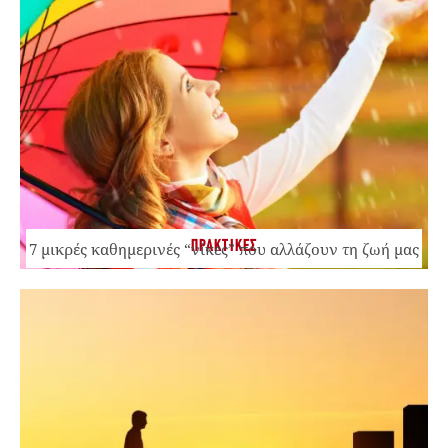
ΠΡΑΚΤΙΚΕΣ
7 μικρές καθημερινές “νίκες” που αλλάζουν τη ζωή μας