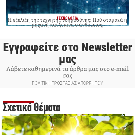
ΤΕΧΝΟΛΟΓΙΑ
Η εξέλιξη της τεχνητής νοημοσύνης: Πού σταματά η
μηχανή και ξεκινά ο άνθρωπος;
Εγγραφείτε στο Newsletter
μας
Λάβετε καθημερινά τα άρθρα μας στο e-mail
σας
ΠΟΛΙΤΙΚΗ ΠΡΟΣΤΑΣΙΑΣ ΑΠΟΡΡΗΤΟΥ
Σχετικά Θέματα