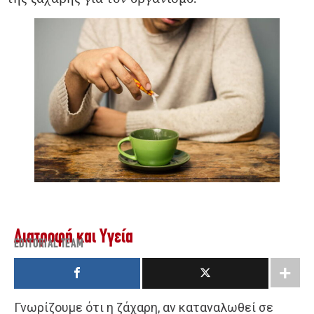
Διατροφή και Υγεία
EDITORIAL TEAM
Γνωρίζουμε ότι η ζάχαρη, αν καταναλωθεί σε