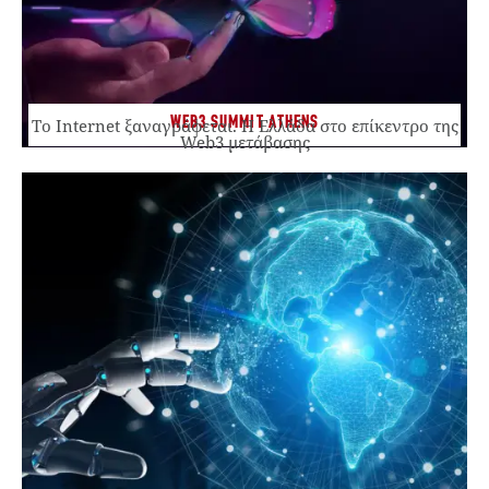
WEB3 SUMMIT ATHENS
Το Internet ξαναγράφεται. Η Ελλάδα στο επίκεντρο της
Web3 μετάβασης