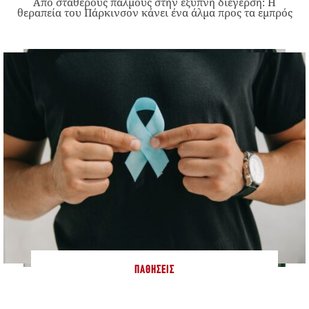
Από σταθερούς παλμούς στην έξυπνη διέγερση: Η
θεραπεία του Πάρκινσον κάνει ένα άλμα προς τα εμπρός
ΠΑΘΉΣΕΙΣ