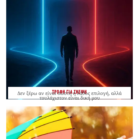
ΤΡΟΦΗ ΓΙΑ ΣΚΕΨΗ
Δεν ξέρω αν είναι σωστή ή λάθος επιλογή, αλλά
τουλάχιστον είναι δική μου