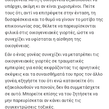
υπάρχει, ακόμη κι αν είναι χωρισμένοι. Πείτε
τους ότι, αντί να επιτρέψετε στην ένταση, τη
δυσαρέσκεια και το θυμό να γίνουν το μοτίβο της
επικοινωνίας σας, θέλετε να παρευρίσκονται
φιλικά στις οικογενειακές γιορτές, ώστε να
συνεχίζει να υφίσταται η αίσθηση της
οικογένειας.
Εάν ο ένας γονέας συνεχίζει να μετατρέπει τις
οικογενειακές γιορτές σε τραυματικές
εμπειρίες για εσάς εκφράζοντας τις αρνητικές
σκέψεις και τα συναισθήματά του προς τον άλλο
γονέα, εξηγήστε του ότι ενώ κατανοείτε ότι
εξακολουθούν να πονούν, δεν θα συμμετάσχετε
σε αυτό. Μπορείτε επίσης να του ζητήσετε να
μην παρευρίσκεται αν κάνει αυτές τις
συγκεντρώσεις τοξικές.