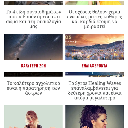
Τα 4 είδη συναισθημάτων
Οι σχέσεις θέλουν χέρια
που επιδρούν άμεσα στο
ενωμένα, ματιές καθαρές
σώμα και στη φυσιολογία
και καρδιά έτοιμη να
μας
μοιραστεί
ΚΑΛΎΤΕΡΗ ΖΩΉ
ΕΝΔΙΑΦΈΡΟΝΤΑ
Το καλύτερο αγχολυτικό
Το Syros Healing Waves
είναι η παρατήρηση των
επαναλαμβάνεται για
άστρων
δεύτερη χρονιά και είναι
ακόμα μεγαλύτερο