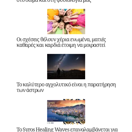
Οι σχέσεις θέλουν χέρια ενωμένα, ματιές
καθαρές και καρδιά έτοιμη να μοιραστεί
Το καλύτερο αγχολυτικό είναι η παρατήρηση
των άστρων
Το Syros Healing Waves επαναλαμβάνεται για