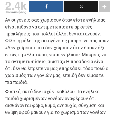
2.4k
Κοινοποιήσεις
Αν οι γονείς σας χωρίσουν όταν είστε ενήλικας,
είναι πιθανό να αντιμετωπίσετε αρκετές
προκλήσεις που πολλοί άλλοι δεν κατανοούν.
Φίλοι ή μέλη της οικογένειας μπορεί να σας πουν:
«Δεν χαίρεσαι που δεν χώρισαν όταν ήσουν έξι
ετών;» ή «Έλα τώρα, είσαι ενήλικας. Μπορείς να
το αντιμετωπίσεις, σωστά;» Η προσδοκία είναι
ότι δεν θα έπρεπε να μας επηρεάσει τόσο πολύ ο
χωρισμός των γονιών μας, επειδή δεν είμαστε
πια παιδιά.
Φυσικά, αυτό δεν ισχύει καθόλου. Τα ενήλικα
παιδιά χωρισμένων γονέων αναφέρουν ότι
αισθάνονται φόβο, θυμό, ανησυχία, σύγχυση και
θλίψη αφού μάθουν για το χωρισμό των γονέων