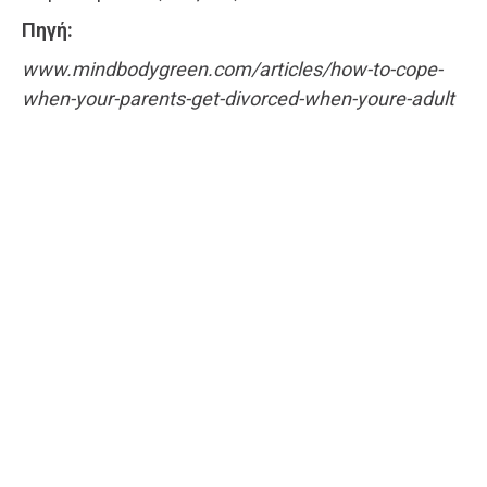
Πηγή:
www.mindbodygreen.com/articles/how-to-cope-
when-your-parents-get-divorced-when-youre-adult