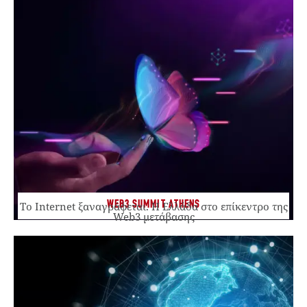
WEB3 SUMMIT ATHENS
Το Internet ξαναγράφεται. Η Ελλάδα στο επίκεντρο της
Web3 μετάβασης