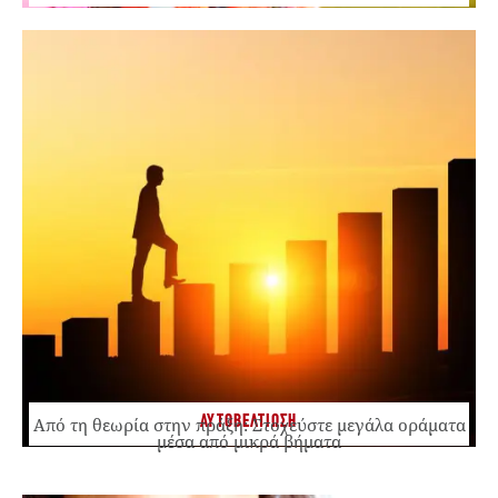
ΑΥΤΟΒΕΛΤΙΩΣΗ
Από τη θεωρία στην πράξη: Στοχεύστε μεγάλα οράματα
μέσα από μικρά βήματα