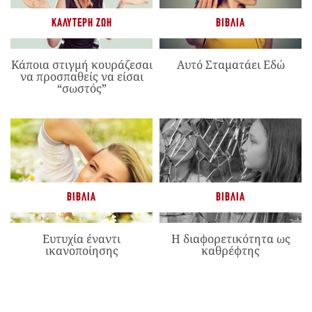
ΚΑΛΎΤΕΡΗ ΖΩΉ
ΒΙΒΛΊΑ
Κάποια στιγμή κουράζεσαι
Αυτό Σταματάει Εδώ
να προσπαθείς να είσαι
“σωστός”
ΒΙΒΛΊΑ
ΒΙΒΛΊΑ
Ευτυχία έναντι
Η διαφορετικότητα ως
ικανοποίησης
καθρέφτης