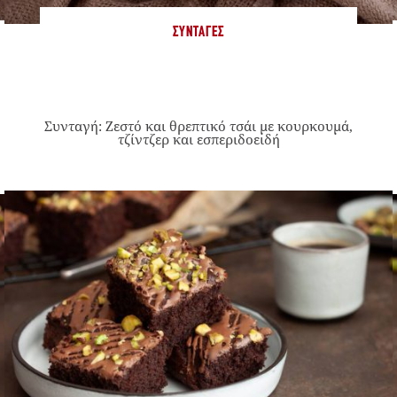
ΣΥΝΤΑΓΈΣ
Συνταγή: Ζεστό και θρεπτικό τσάι με κουρκουμά,
τζίντζερ και εσπεριδοειδή