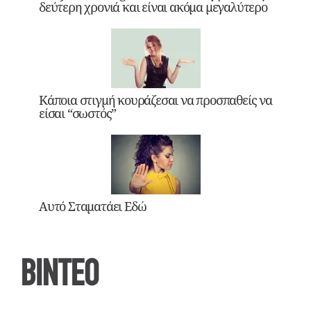
δεύτερη χρονιά και είναι ακόμα μεγαλύτερο
Κάποια στιγμή κουράζεσαι να προσπαθείς να
είσαι “σωστός”
Αυτό Σταματάει Εδώ
ΒΙΝΤΕΟ