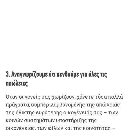
3. Αναγνωρίζουμε ότι πενθούμε για όλες τις
απώλειες
Όταν οι γονείς σας χωρίζουν, χάνετε τόσα πολλά
πράγματα, συμπεριλαμβανομένης της απώλειας
της άθικτης ευρύτερης οικογένειάς σας – των
κοινών συστημάτων υποστήριξης της
οικογένειας, των φίλων και της κοινότητας –