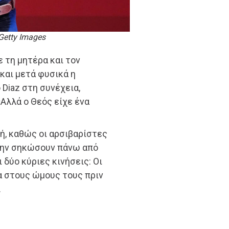
etty Images
ε τη μητέρα και τον
 και μετά φυσικά η
Diaz στη συνέχεια,
 «Αλλά ο Θεός είχε ένα
κή, καθώς οι αρσιβαρίστες
 την σηκώσουν πάνω από
 δύο κύριες κινήσεις: Οι
 στους ώμους τους πριν
.