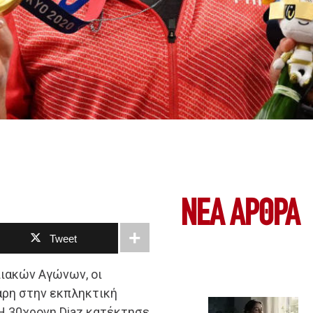
ΝΕΑ ΆΡΘΡΑ
Tweet
πιακών Αγώνων, οι
άρη στην εκπληκτική
 Η 30χρονη Diaz κατέκτησε