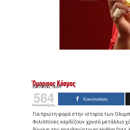
Όμορφος Κόσμος
EDITORIAL TEAM
584
Κοινοποίηση
Κοινοποιήσεις
Για πρώτη φορά στην ιστορία των Ολυμ
Φιλιππίνες κερδίζουν χρυσό μετάλλιο χ
δύναμη της αρσιβαρίστριας Hidilyn Diaz.