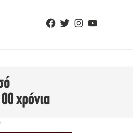
σό
100 χρόνια
.