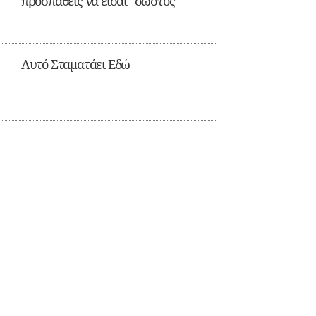
προσπαθείς να είσαι “σωστός”
Αυτό Σταματάει Εδώ