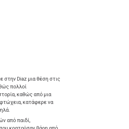
ε στην Diaz μια θέση στις
αθώς πολλοί
τορία, καθώς από μια
 φτώχεια, κατάφερε να
ηλά.
ών από παιδί,
που κρατούσαν βάρη από