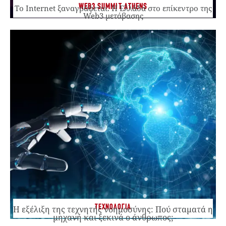
WEB3 SUMMIT ATHENS
Το Internet ξαναγράφεται. Η Ελλάδα στο επίκεντρο της
Web3 μετάβασης
ΤΕΧΝΟΛΟΓΙΑ
Η εξέλιξη της τεχνητής νοημοσύνης: Πού σταματά η
μηχανή και ξεκινά ο άνθρωπος;