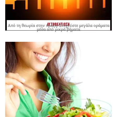
ΑΥΤΟΒΕΛΤΙΩΣΗ
Από τη θεωρία στην πράξη: Στοχεύστε μεγάλα οράματα
μέσα από μικρά βήματα