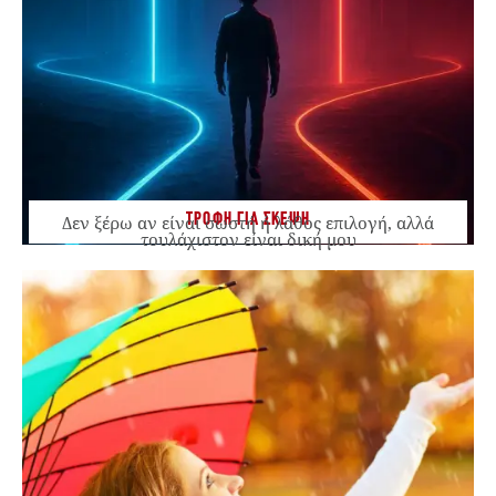
ΤΡΟΦΗ ΓΙΑ ΣΚΕΨΗ
Δεν ξέρω αν είναι σωστή ή λάθος επιλογή, αλλά
τουλάχιστον είναι δική μου