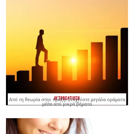
ΑΥΤΟΒΕΛΤΙΩΣΗ
Από τη θεωρία στην πράξη: Στοχεύστε μεγάλα οράματα
μέσα από μικρά βήματα