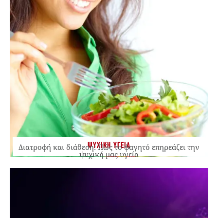
ΨΥΧΙΚΗ ΥΓΕΙΑ
Διατροφή και διάθεση: Πώς το φαγητό επηρεάζει την
ψυχική μας υγεία