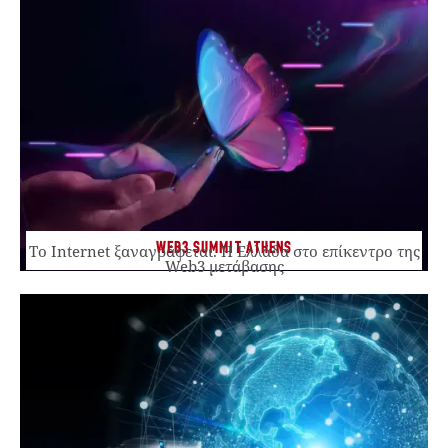
WEB3 SUMMIT ATHENS
Το Internet ξαναγράφεται. Η Ελλάδα στο επίκεντρο της
Web3 μετάβασης