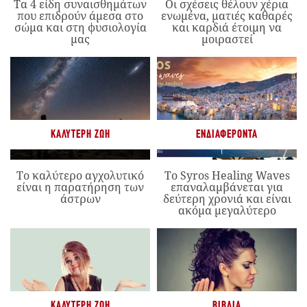
Τα 4 είδη συναισθημάτων
Οι σχέσεις θέλουν χέρια
που επιδρούν άμεσα στο
ενωμένα, ματιές καθαρές
σώμα και στη φυσιολογία
και καρδιά έτοιμη να
μας
μοιραστεί
ΚΑΛΎΤΕΡΗ ΖΩΉ
ΕΝΔΙΑΦΈΡΟΝΤΑ
Το καλύτερο αγχολυτικό
Το Syros Healing Waves
είναι η παρατήρηση των
επαναλαμβάνεται για
άστρων
δεύτερη χρονιά και είναι
ακόμα μεγαλύτερο
ΚΑΛΎΤΕΡΗ ΖΩΉ
ΒΙΒΛΊΑ