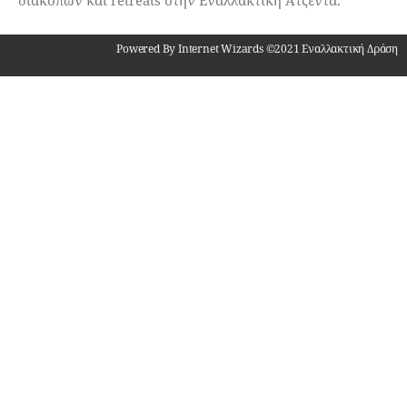
διακοπών και retreats στην Εναλλακτική Ατζέντα.
Powered By Internet Wizards ©2021 Εναλλακτική Δράση