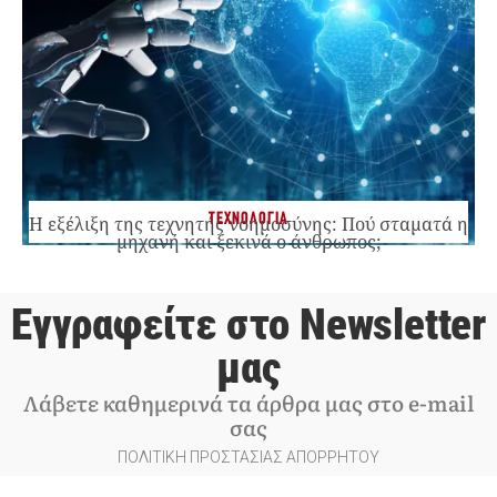
ΤΕΧΝΟΛΟΓΙΑ
Η εξέλιξη της τεχνητής νοημοσύνης: Πού σταματά η
μηχανή και ξεκινά ο άνθρωπος;
Εγγραφείτε στο Newsletter
μας
Λάβετε καθημερινά τα άρθρα μας στο e-mail
σας
ΠΟΛΙΤΙΚΗ ΠΡΟΣΤΑΣΙΑΣ ΑΠΟΡΡΗΤΟΥ