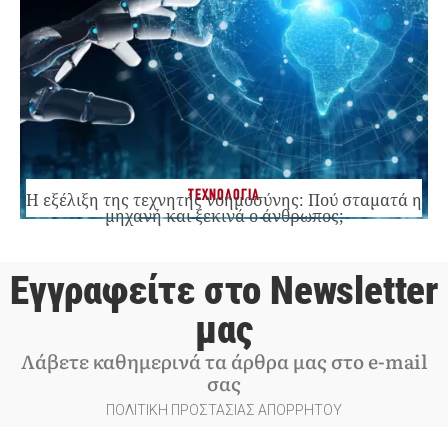
ΤΕΧΝΟΛΟΓΙΑ
Η εξέλιξη της τεχνητής νοημοσύνης: Πού σταματά η
μηχανή και ξεκινά ο άνθρωπος;
Εγγραφείτε στο Newsletter
μας
Λάβετε καθημερινά τα άρθρα μας στο e-mail
σας
ΠΟΛΙΤΙΚΗ ΠΡΟΣΤΑΣΙΑΣ ΑΠΟΡΡΗΤΟΥ