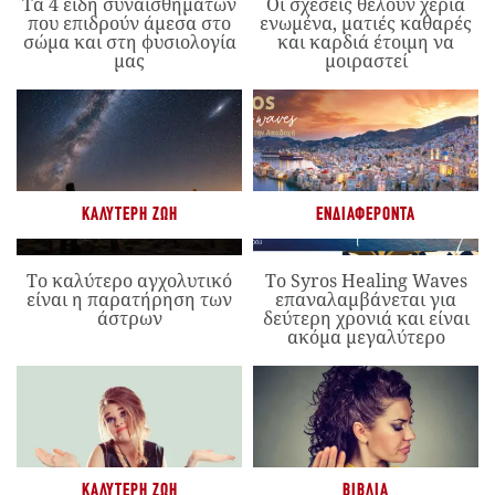
Τα 4 είδη συναισθημάτων
Οι σχέσεις θέλουν χέρια
που επιδρούν άμεσα στο
ενωμένα, ματιές καθαρές
σώμα και στη φυσιολογία
και καρδιά έτοιμη να
μας
μοιραστεί
ΚΑΛΎΤΕΡΗ ΖΩΉ
ΕΝΔΙΑΦΈΡΟΝΤΑ
Το καλύτερο αγχολυτικό
Το Syros Healing Waves
είναι η παρατήρηση των
επαναλαμβάνεται για
άστρων
δεύτερη χρονιά και είναι
ακόμα μεγαλύτερο
ΚΑΛΎΤΕΡΗ ΖΩΉ
ΒΙΒΛΊΑ