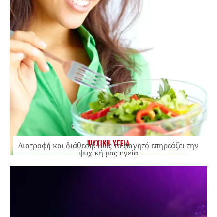
ΨΥΧΙΚΗ ΥΓΕΙΑ
Διατροφή και διάθεση: Πώς το φαγητό επηρεάζει την
ψυχική μας υγεία