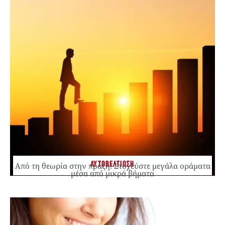
ΑΥΤΟΒΕΛΤΙΩΣΗ
Από τη θεωρία στην πράξη: Στοχεύστε μεγάλα οράματα
μέσα από μικρά βήματα