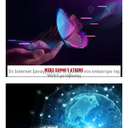
WEB3 SUMMIT ATHENS
Το Internet ξαναγράφεται. Η Ελλάδα στο επίκεντρο της
Web3 μετάβασης