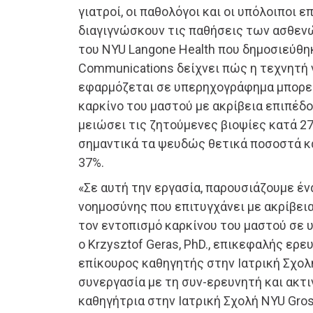
γιατροί, οι παθολόγοι και οι υπόλοιποι 
διαγιγνώσκουν τις παθήσεις των ασθεν
του NYU Langone Health που δημοσιεύθη
Communications δείχνει πώς η τεχνητή
εφαρμόζεται σε υπερηχογράφημα μπορεί
καρκίνο του μαστού με ακρίβεια επιπέδο
μειώσει τις ζητούμενες βιοψίες κατά 27
σημαντικά τα ψευδώς θετικά ποσοστά κ
37%.
«Σε αυτή την εργασία, παρουσιάζουμε έ
νοημοσύνης που επιτυγχάνει με ακρίβει
τον εντοπισμό καρκίνου του μαστού σε
ο Krzysztof Geras, PhD., επικεφαλής ερε
επίκουρος καθηγητής στην Ιατρική Σχολ
συνεργασία με τη συν-ερευνητή και ακτι
καθηγήτρια στην Ιατρική Σχολή NYU Gro