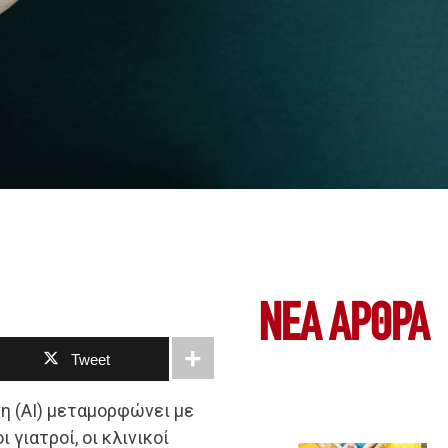
ΝΕΑ ΆΡΘΡΑ
Tweet
η (AI) μεταμορφώνει με
 γιατροί, οι κλινικοί