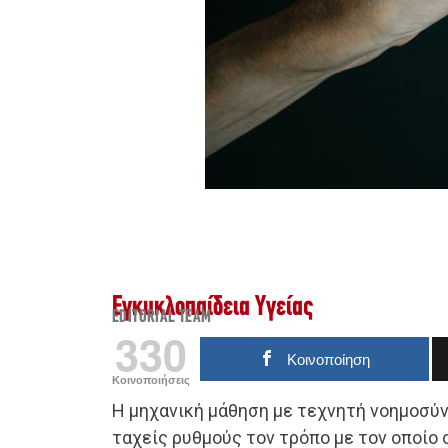
Εγκυκλοπαίδεια Υγείας
EDITORIAL TEAM
330
Κοινοποίηση
Κοινοποιήσεις
Η μηχανική μάθηση με τεχνητή νοημοσύν
ταχείς ρυθμούς τον τρόπο με τον οποίο οι