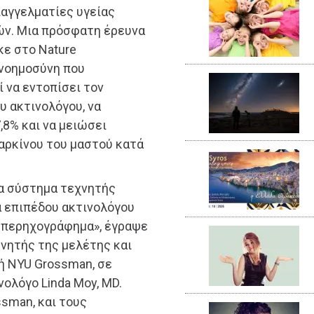
επαγγελματίες υγείας
ών. Μια πρόσφατη έρευνα
κε στο Nature
 νοημοσύνη που
 να εντοπίσει τον
υ ακτινολόγου, να
,8% και να μειώσει
αρκίνου του μαστού κατά
να σύστημα τεχνητής
α επιπέδου ακτινολόγου
 υπερηχογράφημα», έγραψε
υνητής της μελέτης και
ή NYU Grossman, σε
νολόγο Linda Moy, MD.
ssman, και τους