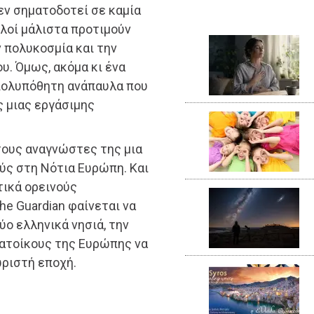
εν σηματοδοτεί σε καμία
λοί μάλιστα προτιμούν
 πολυκοσμία και την
. Όμως, ακόμα κι ένα
 πολυπόθητη ανάπαυλα που
 μιας εργάσιμης
α τους αναγνώστες της μια
ύς στη Νότια Ευρώπη. Και
τικά ορεινούς
he Guardian φαίνεται να
ύο ελληνικά νησιά, την
κατοίκους της Ευρώπης να
ωριστή εποχή.