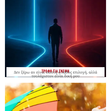
ΤΡΟΦΗ ΓΙΑ ΣΚΕΨΗ
Δεν ξέρω αν είναι σωστή ή λάθος επιλογή, αλλά
τουλάχιστον είναι δική μου