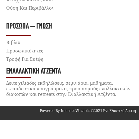
Φύση Και Περιβάλλον
ΠΡΌΣΩΠΑ – ΓΝΏΣΗ
Βιβλία
Προσωπικότητες
Τροφή Για Σκέψη
ΕΝΑΛΛΑΚΤΙΚΉ ΑΤΖΈΝΤΑ
Δείτε χιλιάδες εκδηλώσεις, σεμινάρια, μαθήματα,
εκπαιδευτικά προγράμματα, προορισμούς εναλλακτικών
διακοπών και retreats στην Εναλλακτική Ατζέντα.
Powered By Internet Wizards ©2021 Εναλλακτική Δράση