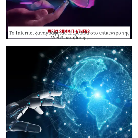
WEB3 SUMMIT ATHENS
Το Internet ξαναγράφεται. Η Ελλάδα στο επίκεντρο της
Web3 μετάβασης