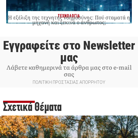
ΤΕΧΝΟΛΟΓΙΑ
Η εξέλιξη της τεχνητής νοημοσύνης: Πού σταματά η
μηχανή και ξεκινά ο άνθρωπος;
Εγγραφείτε στο Newsletter
μας
Λάβετε καθημερινά τα άρθρα μας στο e-mail
σας
ΠΟΛΙΤΙΚΗ ΠΡΟΣΤΑΣΙΑΣ ΑΠΟΡΡΗΤΟΥ
Σχετικά Θέματα