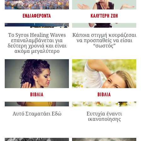
ΕΝΔΙΑΦΈΡΟΝΤΑ
ΚΑΛΎΤΕΡΗ ΖΩΉ
Το Syros Healing Waves
Κάποια στιγμή κουράζεσαι
επαναλαμβάνεται για
να προσπαθείς να είσαι
δεύτερη χρονιά και είναι
“σωστός”
ακόμα μεγαλύτερο
ΒΙΒΛΊΑ
ΒΙΒΛΊΑ
Αυτό Σταματάει Εδώ
Ευτυχία έναντι
ικανοποίησης