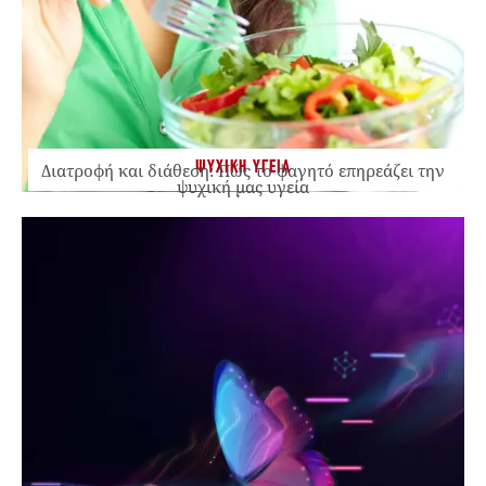
ΨΥΧΙΚΗ ΥΓΕΙΑ
Διατροφή και διάθεση: Πώς το φαγητό επηρεάζει την
ψυχική μας υγεία