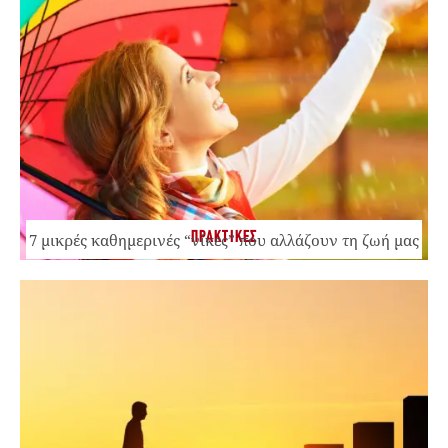
ΠΡΑΚΤΙΚΕΣ
7 μικρές καθημερινές “νίκες” που αλλάζουν τη ζωή μας