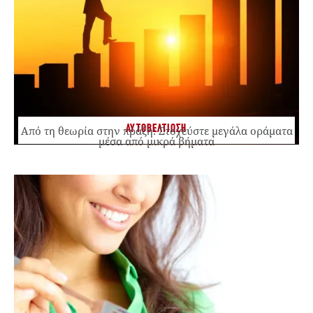
ΑΥΤΟΒΕΛΤΙΩΣΗ
Από τη θεωρία στην πράξη: Στοχεύστε μεγάλα οράματα
μέσα από μικρά βήματα