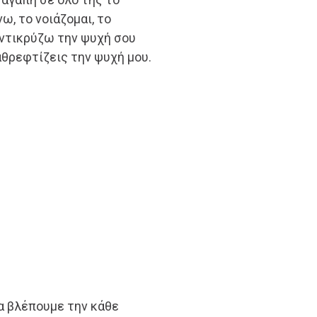
ω, το νoιάζομαι, το
αντικρύζω την ψυχή σου
αθρεφτίζεις την ψυχή μου.
α βλέπουμε την κάθε