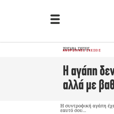
ΖΕΥΓΆΡΙΑ
,
ΣΧΈΣΕΙΣ
ΑΝΘΡΏΠΙΝΕΣ ΣΧΈΣΕΙΣ
Η αγάπη δεν
αλλά με βα
Η συντροφική αγάπη έχε
εαυτό σου...