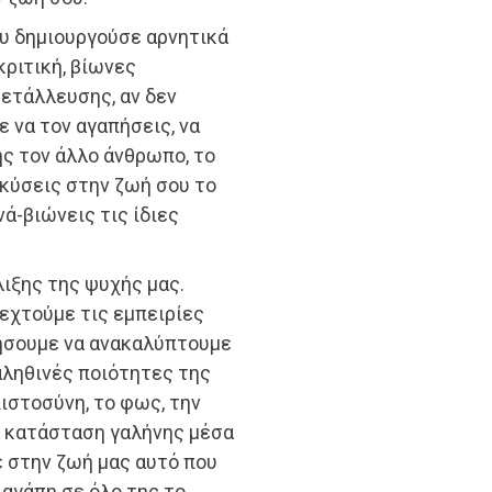
ου δημιουργούσε αρνητικά
κριτική, βίωνες
μετάλλευσης, αν δεν
 να τον αγαπήσεις, να
ς τον άλλο άνθρωπο, το
λκύσεις στην ζωή σου το
ά-βιώνεις τις ίδιες
ιξης της ψυχής μας.
δεχτούμε τις εμπειρίες
νήσουμε να ανακαλύπτουμε
 αληθινές ποιότητες της
πιστοσύνη, το φως, την
 κατάσταση γαλήνης μέσα
ε στην ζωή μας αυτό που
 αγάπη σε όλο της το