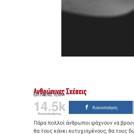
Ανθρώπινες Σχέσεις
EDITORIAL TEAM
14.5k
Κοινοποίηση
Κοινοποιήσεις
Πάρα πολλοί άνθρωποι ψάχνουν να βρου
θα τους κάνει ευτυχισμένους, θα τους δ