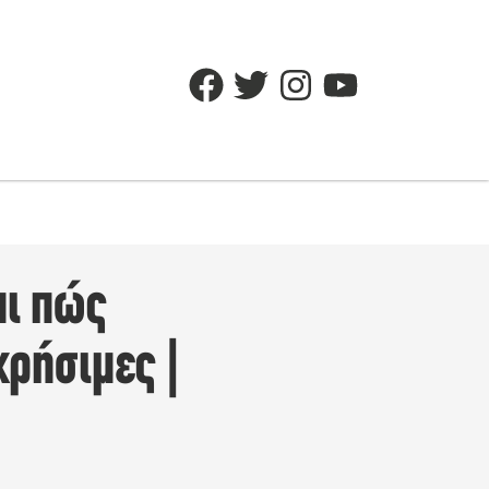
αι πώς
χρήσιμες |