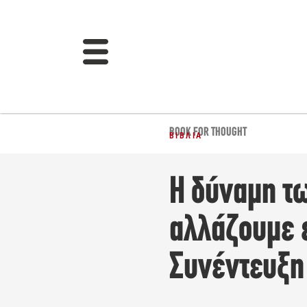
BOOK FOR THOUGHT
ΒΙΒΛΊΑ
Η δύναμη τ
αλλάζουμε ε
Συνέντευξη