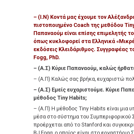
– (Ι.Ν) Κοντά μας έχουμε τον Αλέξανδ
πιστοποιημένο Coach της μεθόδου Tiny
Παπαναούμ είναι επίσης επιμελητής του
όπως κυκλοφορεί στα Ελληνικά «Μικρέ
εκδόσεις Κλειδάριθμος. Συγγραφέας του
Fogg, PhD.
– (Α.Σ) Κύριε Παπαναούμ, καλώς ήρθατ
– (Α.Π) Καλώς σας βρήκα, ευχαριστώ πολ
– (Α.Σ) Εμείς ευχαριστούμε. Κύριε Παπα
μέθοδος Tiny Habits;
– (Α.Π) Η μέθοδος Tiny Habits είναι μια
μέσα στο σύστημα του Συμπεριφορικού Σ
προέρχεται από το Stanford και συγκεκρ
BJ Fogg, ο οποίος είναι στο εργαστήριο