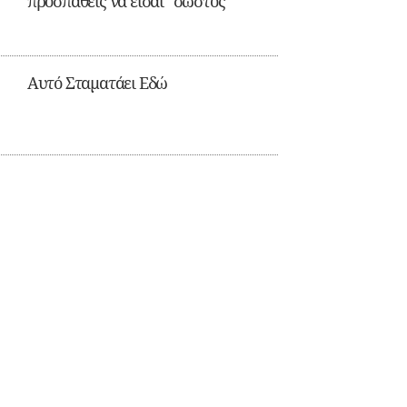
προσπαθείς να είσαι “σωστός”
Αυτό Σταματάει Εδώ