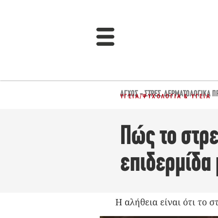
ΆΓΧΟΣ - ΣΤΡΕΣ
,
ΔΕΡΜΑΤΟΛΟΓΙΚΆ Π
ΥΓΕΊΑ
/
ΨΥΧΟΛΟΓΊΑ & ΥΓΕΊΑ
Πώς το στρε
επιδερμίδα
Η αλήθεια είναι ότι το 