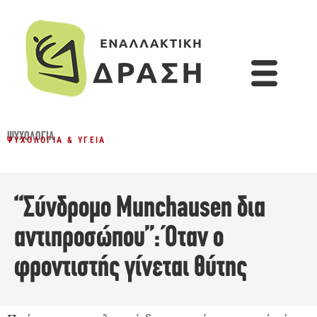
ΨΥΧΟΛΟΓΊΑ
ΨΥΧΟΛΟΓΊΑ & ΥΓΕΊΑ
“Σύνδρομο Munchausen δια
αντιπροσώπου”: Όταν ο
φροντιστής γίνεται θύτης