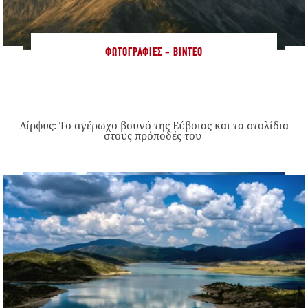
ΦΩΤΟΓΡΑΦΊΕΣ - ΒΊΝΤΕΟ
Δίρφυς: Το αγέρωχο βουνό της Εύβοιας και τα στολίδια
στους πρόποδές του