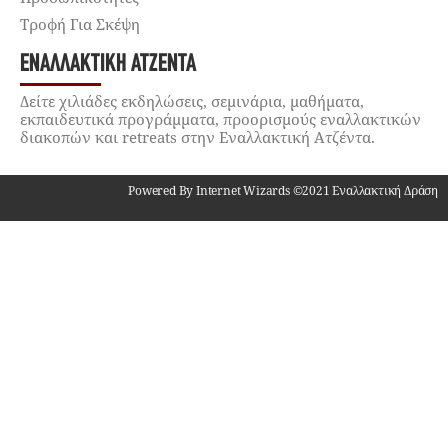
Τροφή Για Σκέψη
ΕΝΑΛΛΑΚΤΙΚΉ ΑΤΖΈΝΤΑ
Δείτε χιλιάδες εκδηλώσεις, σεμινάρια, μαθήματα,
εκπαιδευτικά προγράμματα, προορισμούς εναλλακτικών
διακοπών και retreats στην Εναλλακτική Ατζέντα.
Powered By Internet Wizards ©2021 Εναλλακτική Δράση