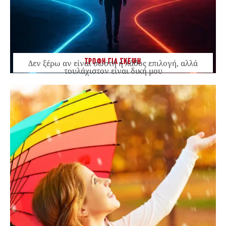
ΤΡΟΦΗ ΓΙΑ ΣΚΕΨΗ
Δεν ξέρω αν είναι σωστή ή λάθος επιλογή, αλλά
τουλάχιστον είναι δική μου