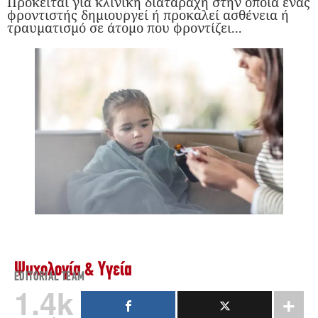
Πρόκειται για κλινική διαταραχή στην οποία ένας
φροντιστής δημιουργεί ή προκαλεί ασθένεια ή
τραυματισμό σε άτομο που φροντίζει...
Ψυχολογία & Υγεία
EDITORIAL TEAM
1.4k