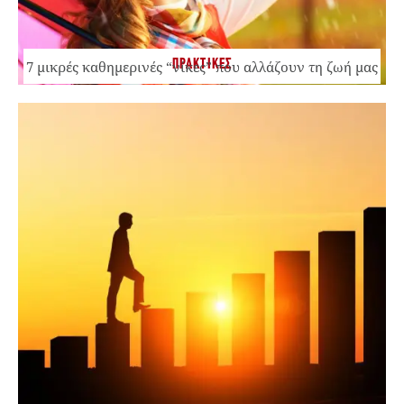
ΠΡΑΚΤΙΚΕΣ
7 μικρές καθημερινές “νίκες” που αλλάζουν τη ζωή μας