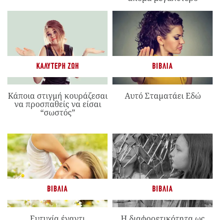
ΚΑΛΎΤΕΡΗ ΖΩΉ
ΒΙΒΛΊΑ
Κάποια στιγμή κουράζεσαι
Αυτό Σταματάει Εδώ
να προσπαθείς να είσαι
“σωστός”
ΒΙΒΛΊΑ
ΒΙΒΛΊΑ
Ευτυχία έναντι
Η διαφορετικότητα ως