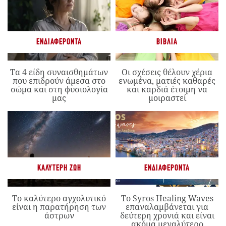
ΕΝΔΙΑΦΈΡΟΝΤΑ
ΒΙΒΛΊΑ
Τα 4 είδη συναισθημάτων
Οι σχέσεις θέλουν χέρια
που επιδρούν άμεσα στο
ενωμένα, ματιές καθαρές
σώμα και στη φυσιολογία
και καρδιά έτοιμη να
μας
μοιραστεί
ΚΑΛΎΤΕΡΗ ΖΩΉ
ΕΝΔΙΑΦΈΡΟΝΤΑ
Το καλύτερο αγχολυτικό
Το Syros Healing Waves
είναι η παρατήρηση των
επαναλαμβάνεται για
άστρων
δεύτερη χρονιά και είναι
ακόμα μεγαλύτερο