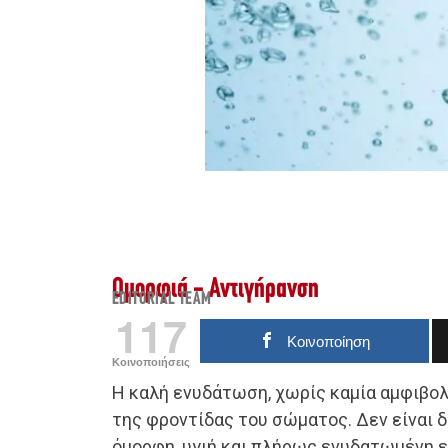
Ομορφιά - Αντιγήρανση
EDITORIAL TEAM
117
Κοινοποίηση
Κοινοποιήσεις
Η καλή ενυδάτωση, χωρίς καμία αμφιβολί
της φροντίδας του σώματος. Δεν είναι 
όμορφη, υγιή και πλήρως ενυδατωμένη επ