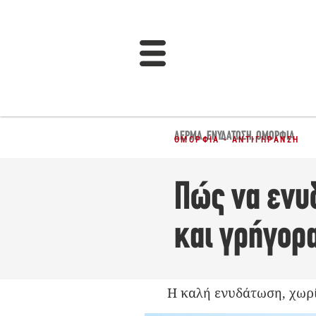
ΔΈΡΜΑ
,
ΕΝΥΔΆΤΩΣΗ
,
ΟΜΟΡΦΙΆ
ΟΜΟΡΦΙΆ - ΑΝΤΙΓΉΡΑΝΣΗ
Πώς να ενυ
και γρήγορ
Η καλή ενυδάτωση, χωρίς