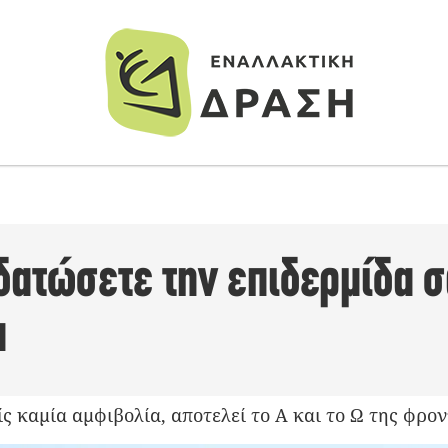
δατώσετε την επιδερμίδα 
α
 καμία αμφιβολία, αποτελεί το Α και το Ω της φρον