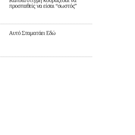
Κάποια στιγμή κουράζεσαι να
προσπαθείς να είσαι “σωστός”
Αυτό Σταματάει Εδώ