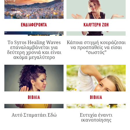
ΕΝΔΙΑΦΈΡΟΝΤΑ
ΚΑΛΎΤΕΡΗ ΖΩΉ
Το Syros Healing Waves
Κάποια στιγμή κουράζεσαι
επαναλαμβάνεται για
να προσπαθείς να είσαι
δεύτερη χρονιά και είναι
“σωστός”
ακόμα μεγαλύτερο
ΒΙΒΛΊΑ
ΒΙΒΛΊΑ
Αυτό Σταματάει Εδώ
Ευτυχία έναντι
ικανοποίησης