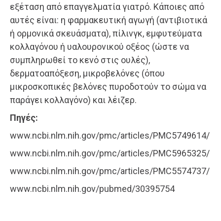
εξέταση από επαγγελματία γιατρό. Κάποιες από
αυτές είναι: η φαρμακευτική αγωγή (αντιβιοτικά
ή ορμονικά σκευάσματα), πίλινγκ, εμφυτεύματα
κολλαγόνου ή υαλουρονικού οξέος (ώστε να
συμπληρωθεί το κενό στις ουλές),
δερματοαπόξεση, μικροβελόνες (όπου
μικροσκοπικές βελόνες πυροδοτούν το σώμα να
παράγει κολλαγόνο) και λέιζερ.
Πηγές:
www.ncbi.nlm.nih.gov/pmc/articles/PMC5749614/
www.ncbi.nlm.nih.gov/pmc/articles/PMC5965325/
www.ncbi.nlm.nih.gov/pmc/articles/PMC5574737/
www.ncbi.nlm.nih.gov/pubmed/30395754