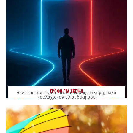
ΤΡΟΦΗ ΓΙΑ ΣΚΕΨΗ
Δεν ξέρω αν είναι σωστή ή λάθος επιλογή, αλλά
τουλάχιστον είναι δική μου