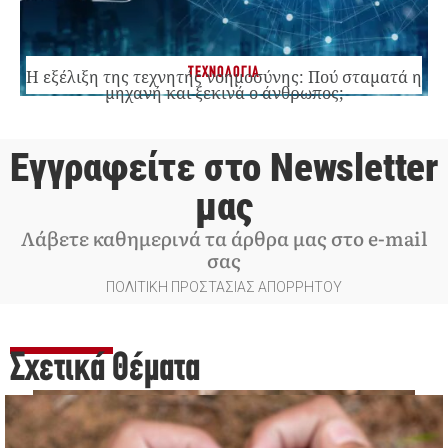
ΤΕΧΝΟΛΟΓΙΑ
Η εξέλιξη της τεχνητής νοημοσύνης: Πού σταματά η
μηχανή και ξεκινά ο άνθρωπος;
Εγγραφείτε στο Newsletter
μας
Λάβετε καθημερινά τα άρθρα μας στο e-mail
σας
ΠΟΛΙΤΙΚΗ ΠΡΟΣΤΑΣΙΑΣ ΑΠΟΡΡΗΤΟΥ
Σχετικά Θέματα