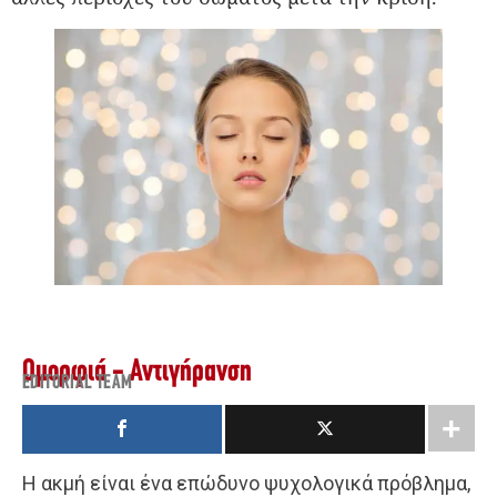
Ομορφιά - Αντιγήρανση
EDITORIAL TEAM
Η ακμή είναι ένα επώδυνο ψυχολογικά πρόβλημα,