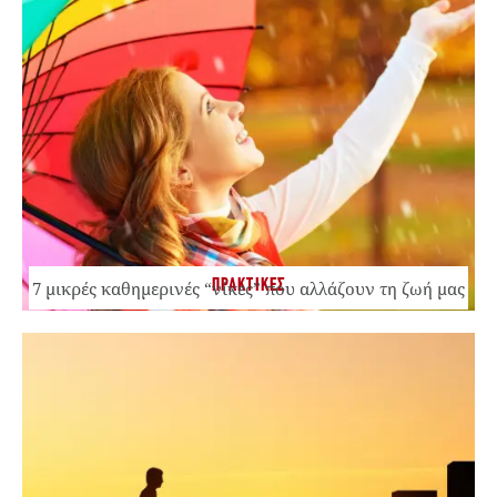
ΠΡΑΚΤΙΚΕΣ
7 μικρές καθημερινές “νίκες” που αλλάζουν τη ζωή μας