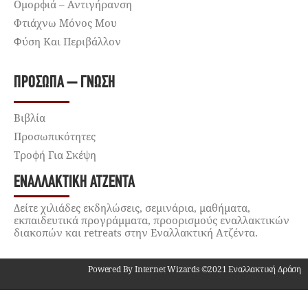
Ομορφιά – Αντιγήρανση
Φτιάχνω Μόνος Μου
Φύση Και Περιβάλλον
ΠΡΌΣΩΠΑ – ΓΝΏΣΗ
Βιβλία
Προσωπικότητες
Τροφή Για Σκέψη
ΕΝΑΛΛΑΚΤΙΚΉ ΑΤΖΈΝΤΑ
Δείτε χιλιάδες εκδηλώσεις, σεμινάρια, μαθήματα,
εκπαιδευτικά προγράμματα, προορισμούς εναλλακτικών
διακοπών και retreats στην Εναλλακτική Ατζέντα.
Powered By Internet Wizards ©2021 Εναλλακτική Δράση