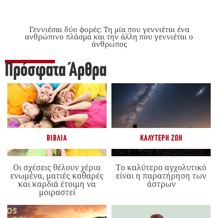
Γεννιέσαι δύο φορές: Tη μία που γεννιέται ένα
ανθρώπινο πλάσμα και την άλλη που γεννιέται ο
άνθρωπος
Πρόσφατα Άρθρα
ΒΙΒΛΊΑ
ΚΑΛΎΤΕΡΗ ΖΩΉ
Οι σχέσεις θέλουν χέρια
Το καλύτερο αγχολυτικό
ενωμένα, ματιές καθαρές
είναι η παρατήρηση των
και καρδιά έτοιμη να
άστρων
μοιραστεί