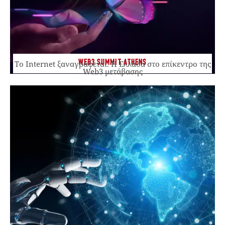
WEB3 SUMMIT ATHENS
Το Internet ξαναγράφεται. Η Ελλάδα στο επίκεντρο της
Web3 μετάβασης