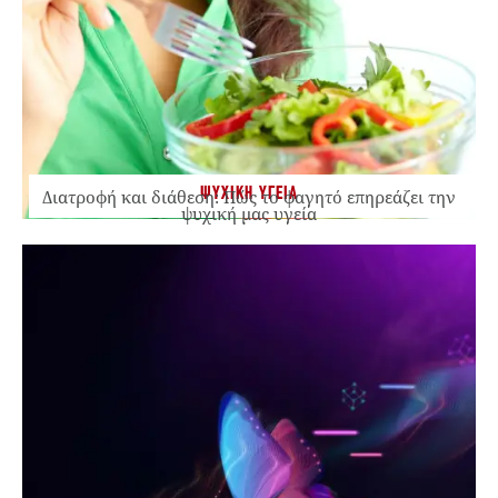
ΨΥΧΙΚΗ ΥΓΕΙΑ
Διατροφή και διάθεση: Πώς το φαγητό επηρεάζει την
ψυχική μας υγεία