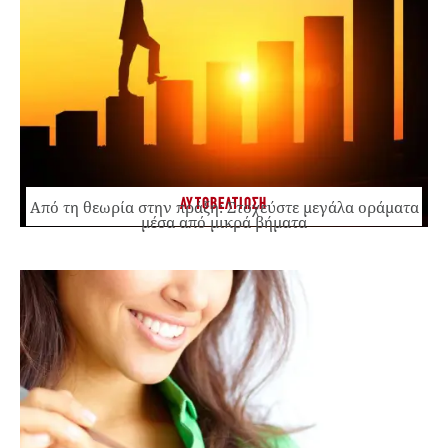
ΑΥΤΟΒΕΛΤΙΩΣΗ
Από τη θεωρία στην πράξη: Στοχεύστε μεγάλα οράματα
μέσα από μικρά βήματα