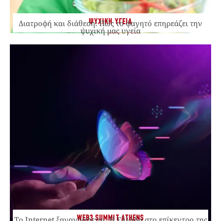
ΨΥΧΙΚΗ ΥΓΕΙΑ
Διατροφή και διάθεση: Πώς το φαγητό επηρεάζει την
ψυχική μας υγεία
WEB3 SUMMIT ATHENS
Το Internet ξαναγράφεται. Η Ελλάδα στο επίκεντρο της