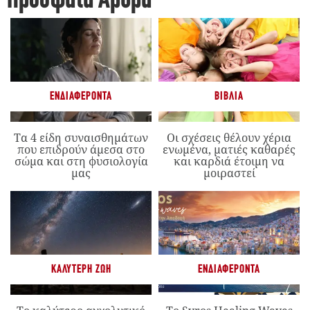
Πρόσφατα Άρθρα
ΕΝΔΙΑΦΈΡΟΝΤΑ
ΒΙΒΛΊΑ
Τα 4 είδη συναισθημάτων
Οι σχέσεις θέλουν χέρια
που επιδρούν άμεσα στο
ενωμένα, ματιές καθαρές
σώμα και στη φυσιολογία
και καρδιά έτοιμη να
μας
μοιραστεί
ΚΑΛΎΤΕΡΗ ΖΩΉ
ΕΝΔΙΑΦΈΡΟΝΤΑ