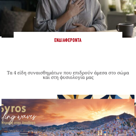
ΕΝΔΙΑΦΈΡΟΝΤΑ
Τα 4 είδη συναισθημάτων που επιδρούν άμεσα στο σώμα
και στη φυσιολογία μας