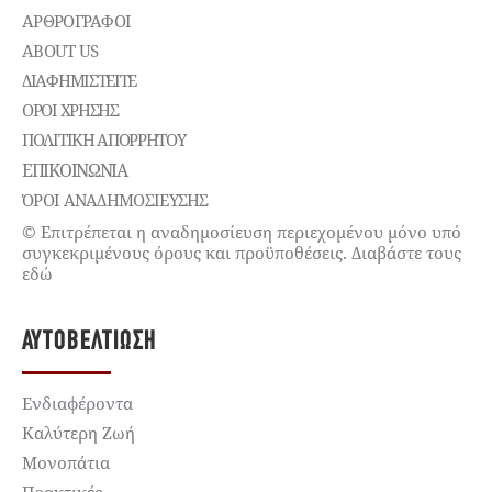
ΑΡΘΡΟΓΡΑΦΟΙ
ABOUT US
ΔΙΑΦΗΜΙΣΤΕΊΤΕ
ΌΡΟΙ ΧΡΉΣΗΣ
ΠΟΛΙΤΙΚΉ ΑΠΟΡΡΉΤΟΥ
ΕΠΙΚΟΙΝΩΝΊΑ
ΌΡΟΙ ΑΝΑΔΗΜΟΣΙΕΥΣΗΣ
© Επιτρέπεται η αναδημοσίευση περιεχομένου μόνο υπό
συγκεκριμένους όρους και προϋποθέσεις. Διαβάστε τους
εδώ
ΑΥΤΟΒΕΛΤΊΩΣΗ
Ενδιαφέροντα
Καλύτερη Ζωή
Μονοπάτια