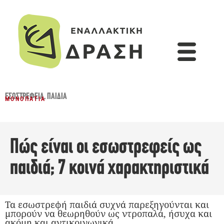
ΕΣΩΣΤΡΈΦΕΙΑ
,
ΠΑΙΔΙΆ
ΜΟΝΟΠΆΤΙΑ
Πώς είναι οι εσωστρεφείς ως
παιδιά; 7 κοινά χαρακτηριστικά
Τα εσωστρεφή παιδιά συχνά παρεξηγούνται και
μπορούν να θεωρηθούν ως ντροπαλά, ήσυχα και
ακόμη και αντικοινωνικά.