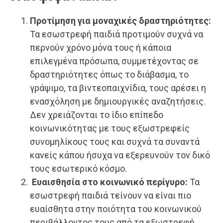
Προτίμηση για μοναχικές δραστηριότητες:
Τα εσωστρεφή παιδιά προτιμούν συχνά να
περνούν χρόνο μόνα τους ή κάποια
επιλεγμένα πρόσωπα, συμμετέχοντας σε
δραστηριότητες όπως το διάβασμα, το
γράψιμο, τα βιντεοπαιχνίδια, τους αρέσει η
ενασχόληση με δημιουργικές αναζητήσεις.
Δεν χρειάζονται το ίδιο επίπεδο
κοινωνικότητας με τους εξωστρεφείς
συνομηλίκους τους και συχνά τα συναντά
κανείς κάπου ήσυχα να εξερευνούν τον δικό
τους εσωτερικό κόσμο.
Ευαισθησία στο κοινωνικό περίγυρο:
Τα
εσωστρεφή παιδιά τείνουν να είναι πιο
ευαίσθητα στην ποιότητα του κοινωνικού
περιβάλλοντος τους από τα εξωστρεφή,