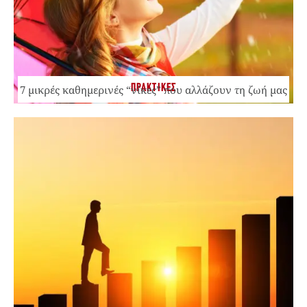
ΠΡΑΚΤΙΚΕΣ
7 μικρές καθημερινές “νίκες” που αλλάζουν τη ζωή μας