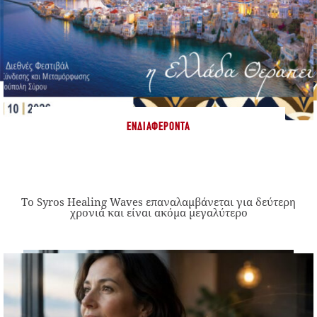
ΕΝΔΙΑΦΈΡΟΝΤΑ
Το Syros Healing Waves επαναλαμβάνεται για δεύτερη
χρονιά και είναι ακόμα μεγαλύτερο