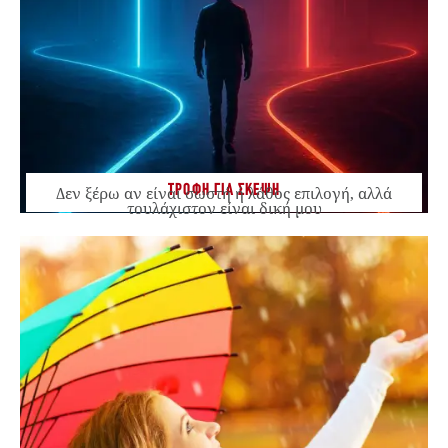
ΤΡΟΦΗ ΓΙΑ ΣΚΕΨΗ
Δεν ξέρω αν είναι σωστή ή λάθος επιλογή, αλλά
τουλάχιστον είναι δική μου