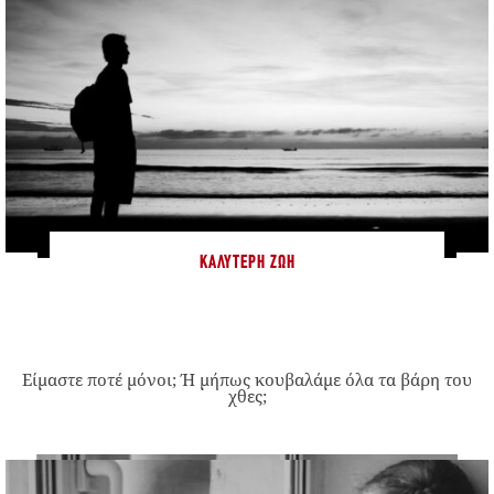
ΚΑΛΎΤΕΡΗ ΖΩΉ
Είμαστε ποτέ μόνοι; Ή μήπως κουβαλάμε όλα τα βάρη του
χθες;