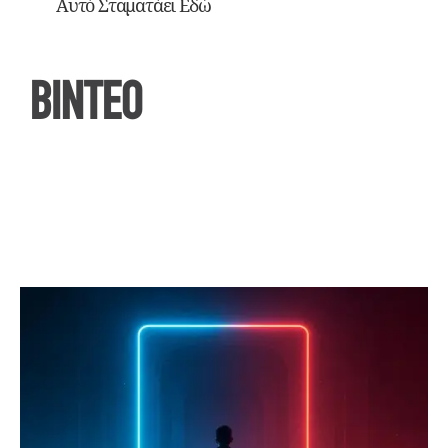
Αυτό Σταματάει Εδώ
ΒΙΝΤΕΟ