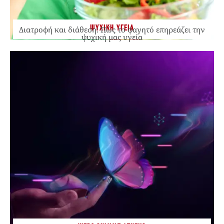
ΨΥΧΙΚΗ ΥΓΕΙΑ
Διατροφή και διάθεση: Πώς το φαγητό επηρεάζει την
ψυχική μας υγεία