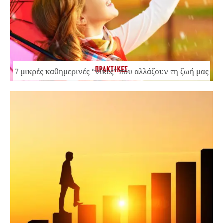
ΠΡΑΚΤΙΚΕΣ
7 μικρές καθημερινές “νίκες” που αλλάζουν τη ζωή μας