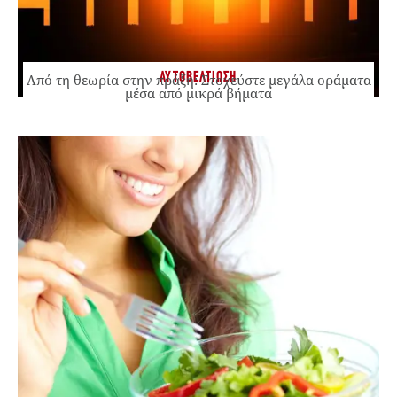
ΑΥΤΟΒΕΛΤΙΩΣΗ
Από τη θεωρία στην πράξη: Στοχεύστε μεγάλα οράματα
μέσα από μικρά βήματα