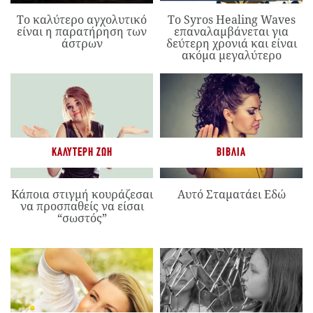
Το καλύτερο αγχολυτικό
Το Syros Healing Waves
είναι η παρατήρηση των
επαναλαμβάνεται για
άστρων
δεύτερη χρονιά και είναι
ακόμα μεγαλύτερο
ΚΑΛΎΤΕΡΗ ΖΩΉ
ΒΙΒΛΊΑ
Κάποια στιγμή κουράζεσαι
Αυτό Σταματάει Εδώ
να προσπαθείς να είσαι
“σωστός”