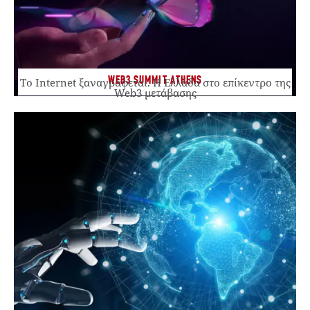
WEB3 SUMMIT ATHENS
Το Internet ξαναγράφεται. Η Ελλάδα στο επίκεντρο της
Web3 μετάβασης