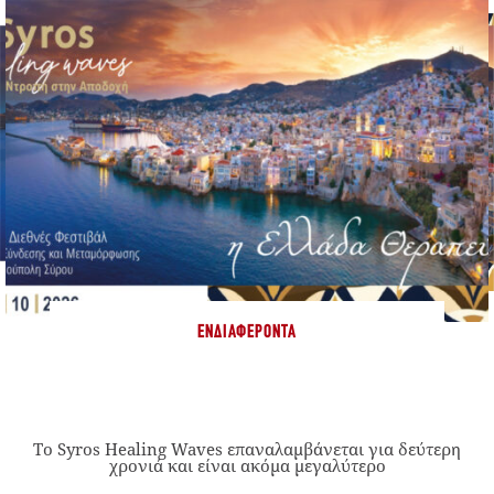
ΕΝΔΙΑΦΈΡΟΝΤΑ
Το Syros Healing Waves επαναλαμβάνεται για δεύτερη
χρονιά και είναι ακόμα μεγαλύτερο