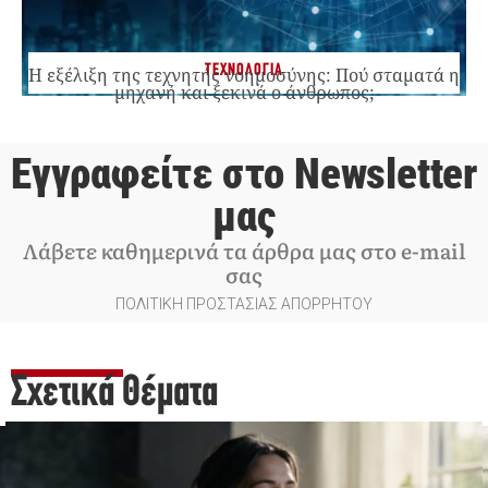
ΤΕΧΝΟΛΟΓΙΑ
Η εξέλιξη της τεχνητής νοημοσύνης: Πού σταματά η
μηχανή και ξεκινά ο άνθρωπος;
Εγγραφείτε στο Newsletter
μας
Λάβετε καθημερινά τα άρθρα μας στο e-mail
σας
ΠΟΛΙΤΙΚΗ ΠΡΟΣΤΑΣΙΑΣ ΑΠΟΡΡΗΤΟΥ
Σχετικά Θέματα