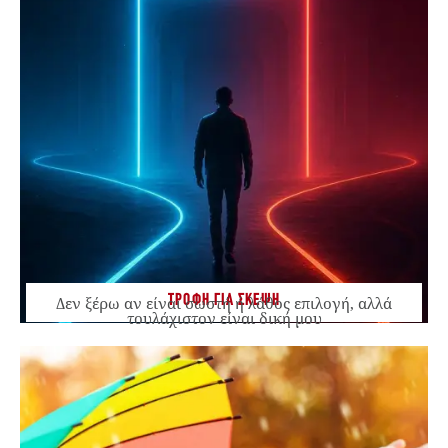
ΤΡΟΦΗ ΓΙΑ ΣΚΕΨΗ
Δεν ξέρω αν είναι σωστή ή λάθος επιλογή, αλλά
τουλάχιστον είναι δική μου