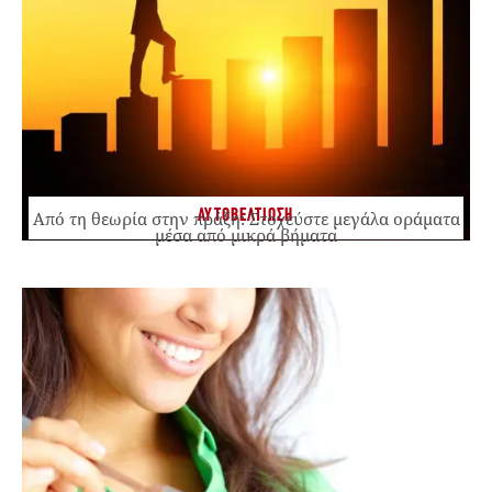
ΑΥΤΟΒΕΛΤΙΩΣΗ
Από τη θεωρία στην πράξη: Στοχεύστε μεγάλα οράματα
μέσα από μικρά βήματα