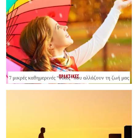
ΠΡΑΚΤΙΚΕΣ
7 μικρές καθημερινές “νίκες” που αλλάζουν τη ζωή μας