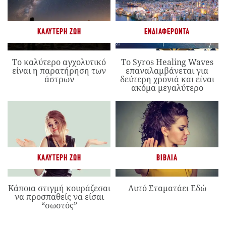
ΚΑΛΎΤΕΡΗ ΖΩΉ
ΕΝΔΙΑΦΈΡΟΝΤΑ
Το καλύτερο αγχολυτικό
Το Syros Healing Waves
είναι η παρατήρηση των
επαναλαμβάνεται για
άστρων
δεύτερη χρονιά και είναι
ακόμα μεγαλύτερο
ΚΑΛΎΤΕΡΗ ΖΩΉ
ΒΙΒΛΊΑ
Κάποια στιγμή κουράζεσαι
Αυτό Σταματάει Εδώ
να προσπαθείς να είσαι
“σωστός”