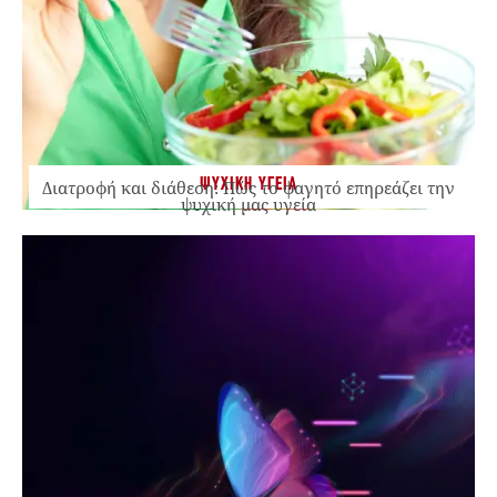
ΨΥΧΙΚΗ ΥΓΕΙΑ
Διατροφή και διάθεση: Πώς το φαγητό επηρεάζει την
ψυχική μας υγεία