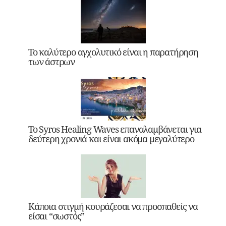
Το καλύτερο αγχολυτικό είναι η παρατήρηση
των άστρων
Το Syros Healing Waves επαναλαμβάνεται για
δεύτερη χρονιά και είναι ακόμα μεγαλύτερο
Κάποια στιγμή κουράζεσαι να προσπαθείς να
είσαι “σωστός”