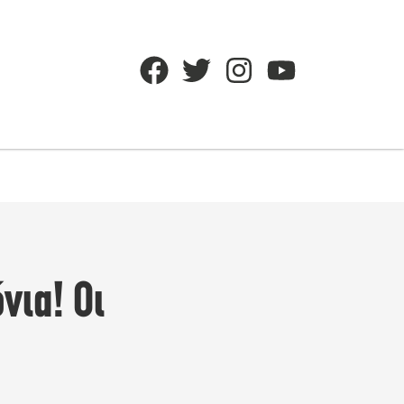
νια! Οι