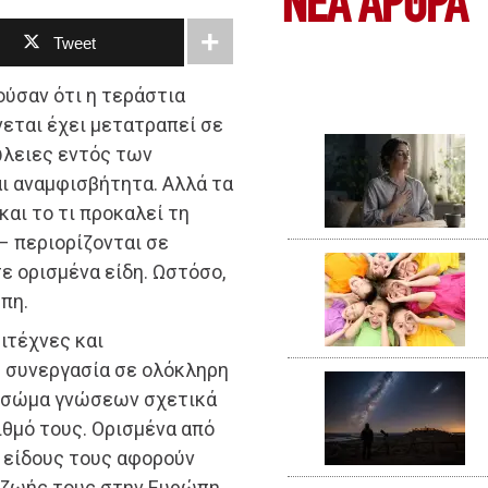
ΝΕΑ ΆΡΘΡΑ
Tweet
ύσαν ότι η τεράστια
νεται έχει μετατραπεί σε
ώλειες εντός των
αι αναμφισβήτητα. Αλλά τα
και το τι προκαλεί τη
– περιορίζονται σε
σε ορισμένα είδη. Ωστόσο,
ώπη.
ιτέχνες και
ή συνεργασία σε ολόκληρη
ύ σώμα γνώσεων σχετικά
ριθμό τους. Ορισμένα από
 είδους τους αφορούν
 ζωής τους στην Ευρώπη.