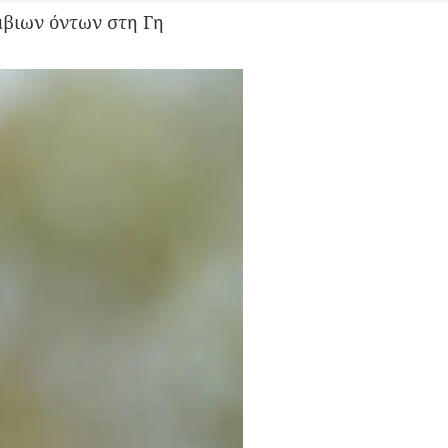
μβιων όντων στη Γη