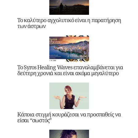
Το καλύτερο αγχολυτικό είναι η παρατήρηση
των άστρων
Το Syros Healing Waves επαναλαμβάνεται για
δεύτερη χρονιά και είναι ακόμα μεγαλύτερο
Κάποια στιγμή κουράζεσαι να προσπαθείς να
είσαι “σωστός”