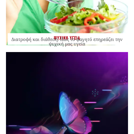
ΨΥΧΙΚΗ ΥΓΕΙΑ
Διατροφή και διάθεση: Πώς το φαγητό επηρεάζει την
ψυχική μας υγεία