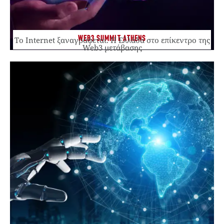
WEB3 SUMMIT ATHENS
Το Internet ξαναγράφεται. Η Ελλάδα στο επίκεντρο της
Web3 μετάβασης