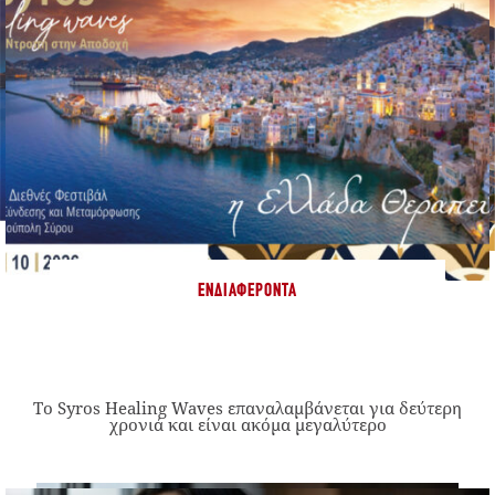
ΕΝΔΙΑΦΈΡΟΝΤΑ
Το Syros Healing Waves επαναλαμβάνεται για δεύτερη
χρονιά και είναι ακόμα μεγαλύτερο