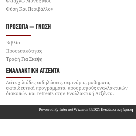
Φτιάχνω Μόνος Μου
Φύση Και Περιβάλλον
ΠΡΌΣΩΠΑ – ΓΝΏΣΗ
Βιβλία
Προσωπικότητες
Τροφή Για Σκέψη
ΕΝΑΛΛΑΚΤΙΚΉ ΑΤΖΈΝΤΑ
Δείτε χιλιάδες εκδηλώσεις, σεμινάρια, μαθήματα,
εκπαιδευτικά προγράμματα, προορισμούς εναλλακτικών
διακοπών και retreats στην Εναλλακτική Ατζέντα.
Powered By Internet Wizards ©2021 Εναλλακτική Δράση