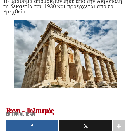
Το θραύσμα απομακρύνθηκε από την Ακρόπολη
τη δεκαετία του 1930 και προέρχεται από το
Ερεχθείο.
Τέχνη - Πολιτισμός
EDITORIAL TEAM