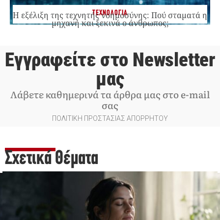
ΤΕΧΝΟΛΟΓΙΑ
Η εξέλιξη της τεχνητής νοημοσύνης: Πού σταματά η
μηχανή και ξεκινά ο άνθρωπος;
Εγγραφείτε στο Newsletter
μας
Λάβετε καθημερινά τα άρθρα μας στο e-mail
σας
ΠΟΛΙΤΙΚΗ ΠΡΟΣΤΑΣΙΑΣ ΑΠΟΡΡΗΤΟΥ
Σχετικά Θέματα