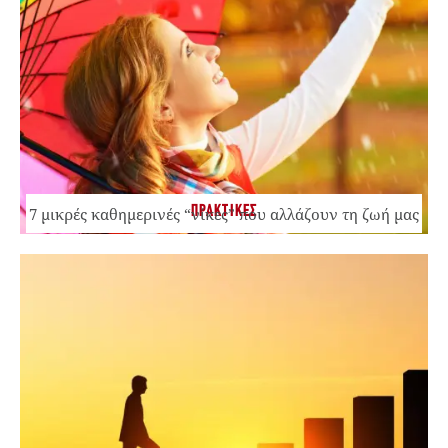
ΠΡΑΚΤΙΚΕΣ
7 μικρές καθημερινές “νίκες” που αλλάζουν τη ζωή μας