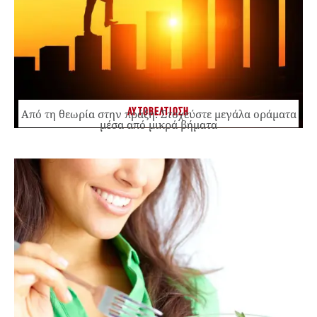
ΑΥΤΟΒΕΛΤΙΩΣΗ
Από τη θεωρία στην πράξη: Στοχεύστε μεγάλα οράματα
μέσα από μικρά βήματα