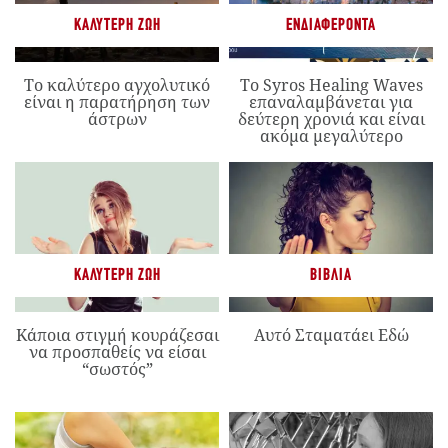
ΚΑΛΎΤΕΡΗ ΖΩΉ
ΕΝΔΙΑΦΈΡΟΝΤΑ
Το καλύτερο αγχολυτικό
Το Syros Healing Waves
είναι η παρατήρηση των
επαναλαμβάνεται για
άστρων
δεύτερη χρονιά και είναι
ακόμα μεγαλύτερο
ΚΑΛΎΤΕΡΗ ΖΩΉ
ΒΙΒΛΊΑ
Κάποια στιγμή κουράζεσαι
Αυτό Σταματάει Εδώ
να προσπαθείς να είσαι
“σωστός”