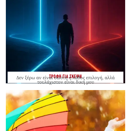
ΤΡΟΦΗ ΓΙΑ ΣΚΕΨΗ
Δεν ξέρω αν είναι σωστή ή λάθος επιλογή, αλλά
τουλάχιστον είναι δική μου