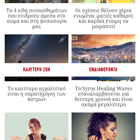
Τα 4 είδη συναισθημάτων
Οι σχέσεις θέλουν χέρια
που επιδρούν άμεσα στο
ενωμένα, ματιές καθαρές
σώμα και στη φυσιολογία
και καρδιά έτοιμη να
μας
μοιραστεί
ΚΑΛΎΤΕΡΗ ΖΩΉ
ΕΝΔΙΑΦΈΡΟΝΤΑ
Το καλύτερο αγχολυτικό
Το Syros Healing Waves
είναι η παρατήρηση των
επαναλαμβάνεται για
άστρων
δεύτερη χρονιά και είναι
ακόμα μεγαλύτερο