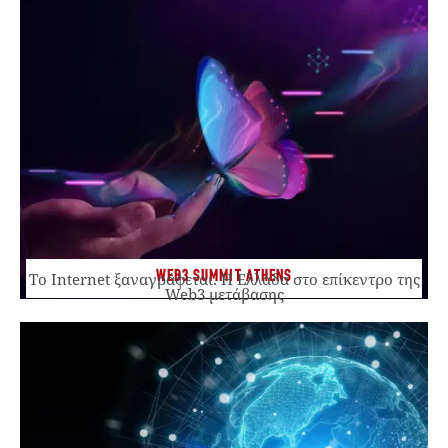
WEB3 SUMMIT ATHENS
Το Internet ξαναγράφεται. Η Ελλάδα στο επίκεντρο της
Web3 μετάβασης