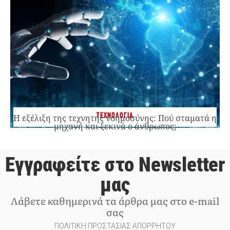
ΤΕΧΝΟΛΟΓΙΑ
Η εξέλιξη της τεχνητής νοημοσύνης: Πού σταματά η
μηχανή και ξεκινά ο άνθρωπος;
Εγγραφείτε στο Newsletter
μας
Λάβετε καθημερινά τα άρθρα μας στο e-mail
σας
ΠΟΛΙΤΙΚΗ ΠΡΟΣΤΑΣΙΑΣ ΑΠΟΡΡΗΤΟΥ