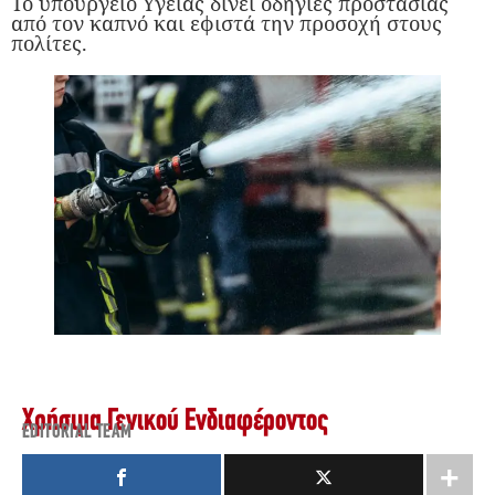
Το υπουργείο Υγείας δίνει οδηγίες προστασίας
από τον καπνό και εφιστά την προσοχή στους
πολίτες.
Χρήσιμα Γενικού Ενδιαφέροντος
EDITORIAL TEAM