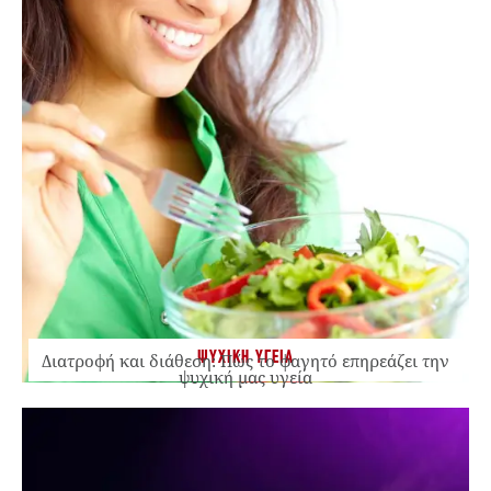
ΨΥΧΙΚΗ ΥΓΕΙΑ
Διατροφή και διάθεση: Πώς το φαγητό επηρεάζει την
ψυχική μας υγεία