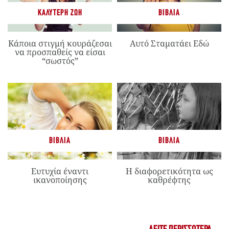
ΚΑΛΎΤΕΡΗ ΖΩΉ
ΒΙΒΛΊΑ
Κάποια στιγμή κουράζεσαι
Αυτό Σταματάει Εδώ
να προσπαθείς να είσαι
“σωστός”
ΒΙΒΛΊΑ
ΒΙΒΛΊΑ
Ευτυχία έναντι
Η διαφορετικότητα ως
ικανοποίησης
καθρέφτης