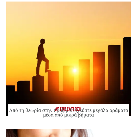
ΑΥΤΟΒΕΛΤΙΩΣΗ
Από τη θεωρία στην πράξη: Στοχεύστε μεγάλα οράματα
μέσα από μικρά βήματα