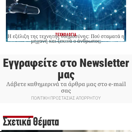
ΤΕΧΝΟΛΟΓΙΑ
Η εξέλιξη της τεχνητής νοημοσύνης: Πού σταματά η
μηχανή και ξεκινά ο άνθρωπος;
Εγγραφείτε στο Newsletter
μας
Λάβετε καθημερινά τα άρθρα μας στο e-mail
σας
ΠΟΛΙΤΙΚΗ ΠΡΟΣΤΑΣΙΑΣ ΑΠΟΡΡΗΤΟΥ
Σχετικά Θέματα