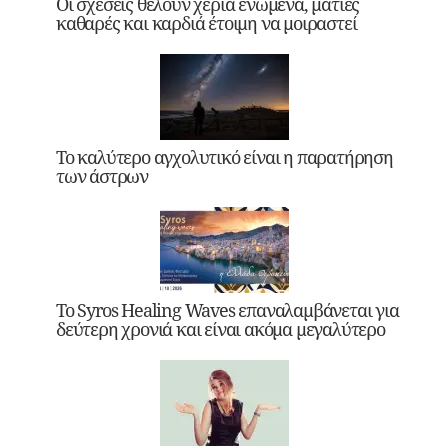
Οι σχέσεις θέλουν χέρια ενωμένα, ματιές
καθαρές και καρδιά έτοιμη να μοιραστεί
Το καλύτερο αγχολυτικό είναι η παρατήρηση
των άστρων
Το Syros Healing Waves επαναλαμβάνεται για
δεύτερη χρονιά και είναι ακόμα μεγαλύτερο