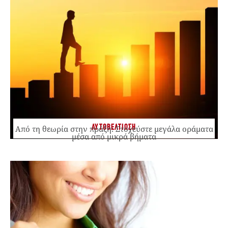
ΑΥΤΟΒΕΛΤΙΩΣΗ
Από τη θεωρία στην πράξη: Στοχεύστε μεγάλα οράματα
μέσα από μικρά βήματα