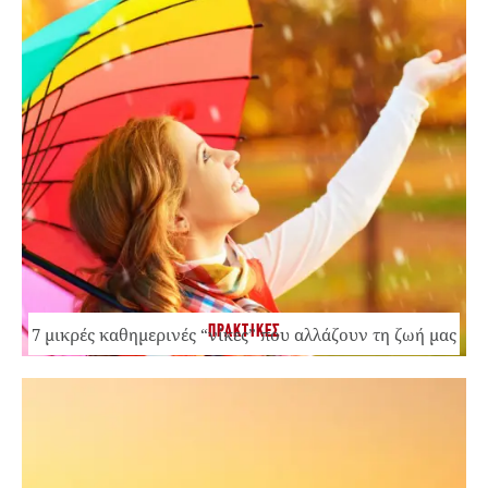
ΠΡΑΚΤΙΚΕΣ
7 μικρές καθημερινές “νίκες” που αλλάζουν τη ζωή μας