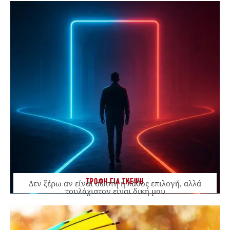
ΤΡΟΦΗ ΓΙΑ ΣΚΕΨΗ
Δεν ξέρω αν είναι σωστή ή λάθος επιλογή, αλλά
τουλάχιστον είναι δική μου