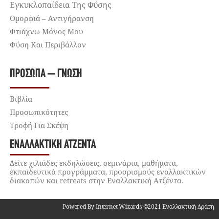
Εγκυκλοπαίδεια Της Φύσης
Ομορφιά – Αντιγήρανση
Φτιάχνω Μόνος Μου
Φύση Και Περιβάλλον
ΠΡΌΣΩΠΑ – ΓΝΏΣΗ
Βιβλία
Προσωπικότητες
Τροφή Για Σκέψη
ΕΝΑΛΛΑΚΤΙΚΉ ΑΤΖΈΝΤΑ
Δείτε χιλιάδες εκδηλώσεις, σεμινάρια, μαθήματα,
εκπαιδευτικά προγράμματα, προορισμούς εναλλακτικών
διακοπών και retreats στην Εναλλακτική Ατζέντα.
Powered By Internet Wizards ©2021 Εναλλακτική Δράση