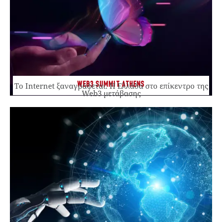
WEB3 SUMMIT ATHENS
Το Internet ξαναγράφεται. Η Ελλάδα στο επίκεντρο της
Web3 μετάβασης