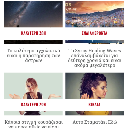
ΚΑΛΎΤΕΡΗ ΖΩΉ
ΕΝΔΙΑΦΈΡΟΝΤΑ
Το καλύτερο αγχολυτικό
Το Syros Healing Waves
είναι η παρατήρηση των
επαναλαμβάνεται για
άστρων
δεύτερη χρονιά και είναι
ακόμα μεγαλύτερο
ΚΑΛΎΤΕΡΗ ΖΩΉ
ΒΙΒΛΊΑ
Κάποια στιγμή κουράζεσαι
Αυτό Σταματάει Εδώ
να προσπαθείς να είσαι