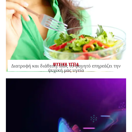
ΨΥΧΙΚΗ ΥΓΕΙΑ
Διατροφή και διάθεση: Πώς το φαγητό επηρεάζει την
ψυχική μας υγεία