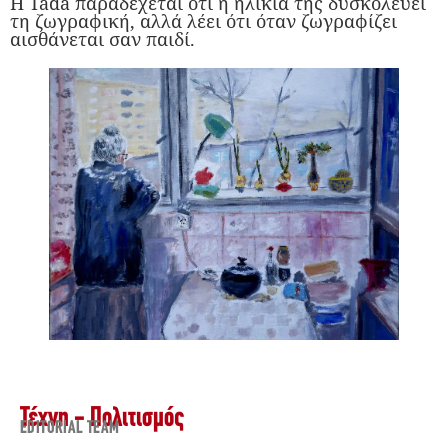
Η Tada παραδέχεται ότι η ηλικία της δυσκολεύει
τη ζωγραφική, αλλά λέει ότι όταν ζωγραφίζει
αισθάνεται σαν παιδί.
Τέχνη - Πολιτισμός
EDITORIAL TEAM