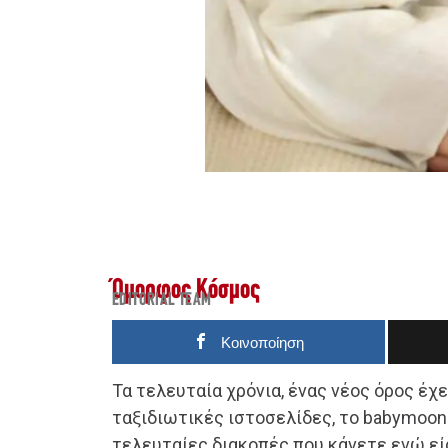
Όμορφος Κόσμος
EDITORIAL TEAM
Κοινοποίηση
Τα τελευταία χρόνια, ένας νέος όρος έχε
ταξιδιωτικές ιστοσελίδες, το babymoon
τελευταίες διακοπές που κάνετε ενώ εί