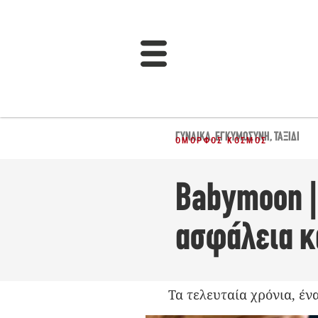
ΓΥΝΑΊΚΑ
,
ΕΓΚΥΜΟΣΎΝΗ
,
ΤΑΞΊΔΙ
ΌΜΟΡΦΟΣ ΚΌΣΜΟΣ
Babymoon | 
ασφάλεια κ
Τα τελευταία χρόνια, έν