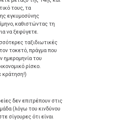
ικό τους, τα
της εγκυμοσύνης
ρίμηνο, καθιστώντας τη
ια να ξεφύγετε.
ρισσότερες ταξιδιωτικές
τον τοκετό, πράγμα που
ην ημερομηνία του
ικονομικό ρίσκο.
ε κράτηση!)
είες δεν επιτρέπουν στις
ομάδα (λόγω του κινδύνου
στε σίγουρες ότι είναι