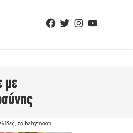
ε με
οσύνης
σελίδες, το babymoon.