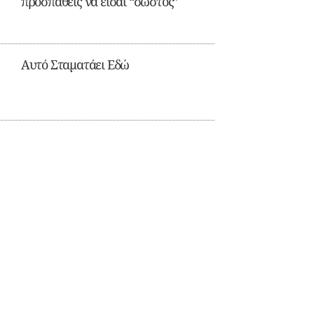
προσπαθείς να είσαι “σωστός”
Αυτό Σταματάει Εδώ