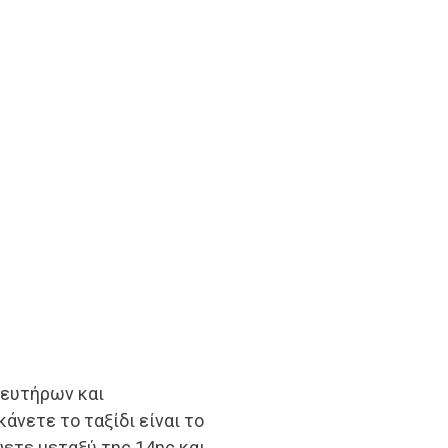
ιευτήρων και
κάνετε το ταξίδι είναι το
ψετε μεταξύ της 14ης και