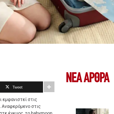
ΝΕΑ ΆΡΘΡΑ
Tweet
ι εμφανιστεί στις
. Αναφερόμενο στις
στε έγκυος, το babymoon