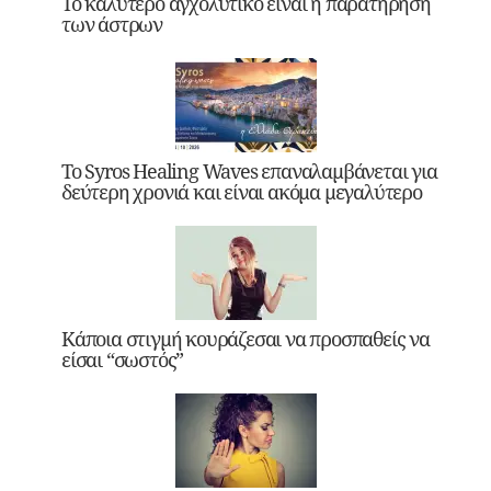
Το καλύτερο αγχολυτικό είναι η παρατήρηση
των άστρων
Το Syros Healing Waves επαναλαμβάνεται για
δεύτερη χρονιά και είναι ακόμα μεγαλύτερο
Κάποια στιγμή κουράζεσαι να προσπαθείς να
είσαι “σωστός”