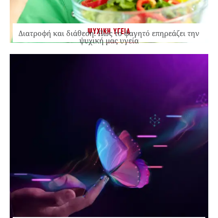
ΨΥΧΙΚΗ ΥΓΕΙΑ
Διατροφή και διάθεση: Πώς το φαγητό επηρεάζει την
ψυχική μας υγεία