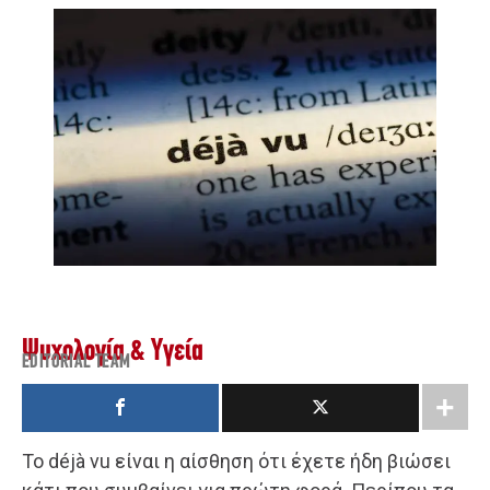
Ψυχολογία & Υγεία
EDITORIAL TEAM
Το déjà vu είναι η αίσθηση ότι έχετε ήδη βιώσει