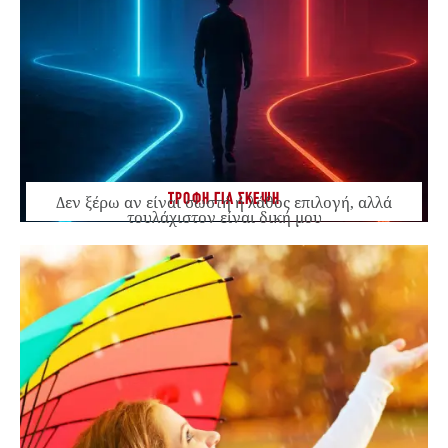
ΤΡΟΦΗ ΓΙΑ ΣΚΕΨΗ
Δεν ξέρω αν είναι σωστή ή λάθος επιλογή, αλλά
τουλάχιστον είναι δική μου