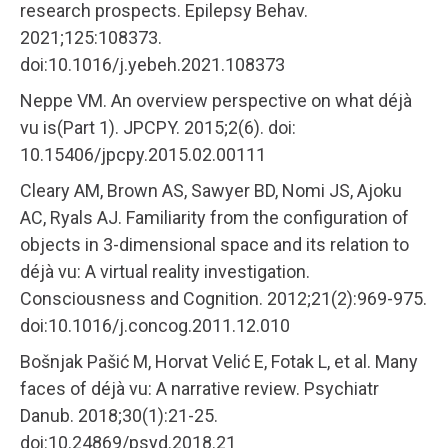
research prospects. Epilepsy Behav.
2021;125:108373.
doi:10.1016/j.yebeh.2021.108373
Neppe VM. An overview perspective on what déjà
vu is(Part 1). JPCPY. 2015;2(6). doi:
10.15406/jpcpy.2015.02.00111
Cleary AM, Brown AS, Sawyer BD, Nomi JS, Ajoku
AC, Ryals AJ. Familiarity from the configuration of
objects in 3-dimensional space and its relation to
déjà vu: A virtual reality investigation.
Consciousness and Cognition. 2012;21(2):969-975.
doi:10.1016/j.concog.2011.12.010
Bošnjak Pašić M, Horvat Velić E, Fotak L, et al. Many
faces of déjà vu: A narrative review. Psychiatr
Danub. 2018;30(1):21-25.
doi:10.24869/psyd.2018.21