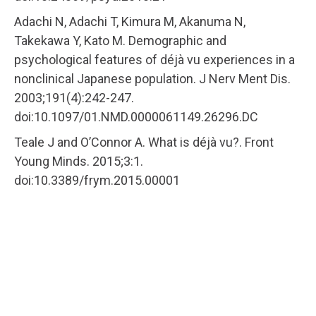
Adachi N, Adachi T, Kimura M, Akanuma N,
Takekawa Y, Kato M. Demographic and
psychological features of déjà vu experiences in a
nonclinical Japanese population. J Nerv Ment Dis.
2003;191(4):242-247.
doi:10.1097/01.NMD.0000061149.26296.DC
Teale J and O’Connor A. What is déjà vu?. Front
Young Minds. 2015;3:1.
doi:10.3389/frym.2015.00001