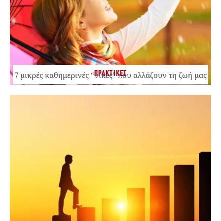
ΠΡΑΚΤΙΚΕΣ
7 μικρές καθημερινές “νίκες” που αλλάζουν τη ζωή μας