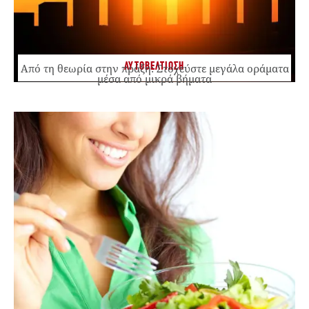
ΑΥΤΟΒΕΛΤΙΩΣΗ
Από τη θεωρία στην πράξη: Στοχεύστε μεγάλα οράματα
μέσα από μικρά βήματα