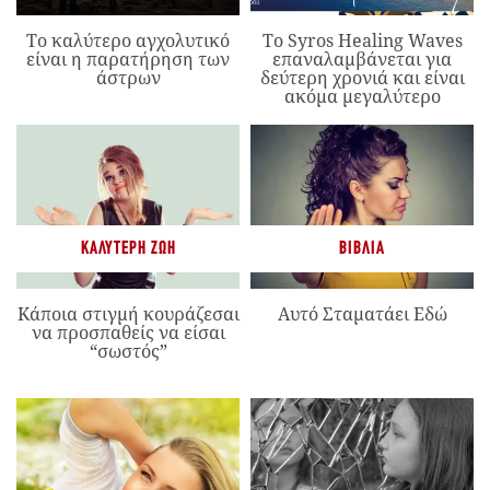
Το καλύτερο αγχολυτικό
Το Syros Healing Waves
είναι η παρατήρηση των
επαναλαμβάνεται για
άστρων
δεύτερη χρονιά και είναι
ακόμα μεγαλύτερο
ΚΑΛΎΤΕΡΗ ΖΩΉ
ΒΙΒΛΊΑ
Κάποια στιγμή κουράζεσαι
Αυτό Σταματάει Εδώ
να προσπαθείς να είσαι
“σωστός”