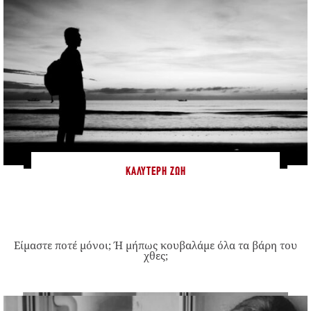
ΚΑΛΎΤΕΡΗ ΖΩΉ
Είμαστε ποτέ μόνοι; Ή μήπως κουβαλάμε όλα τα βάρη του
χθες;