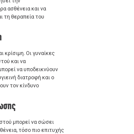
ήσει την
ρα ασθένεια και να
ι τη θεραπεία του
η
ι κρίσιμη. Οι γυναίκες
τού και να
μπορεί να υποδεικνύουν
υγιεινή διατροφή και ο
ουν τον κίνδυνο
νωσης
στού μπορεί να σώσει
θένεια, τόσο πιο επιτυχής