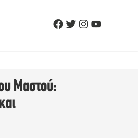
ου Μαστού:
και