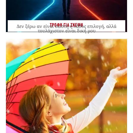
ΤΡΟΦΗ ΓΙΑ ΣΚΕΨΗ
Δεν ξέρω αν είναι σωστή ή λάθος επιλογή, αλλά
τουλάχιστον είναι δική μου