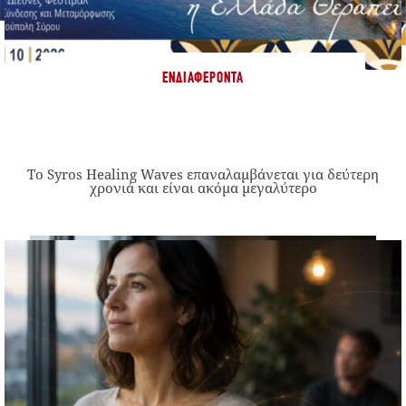
ΕΝΔΙΑΦΈΡΟΝΤΑ
Το Syros Healing Waves επαναλαμβάνεται για δεύτερη
χρονιά και είναι ακόμα μεγαλύτερο