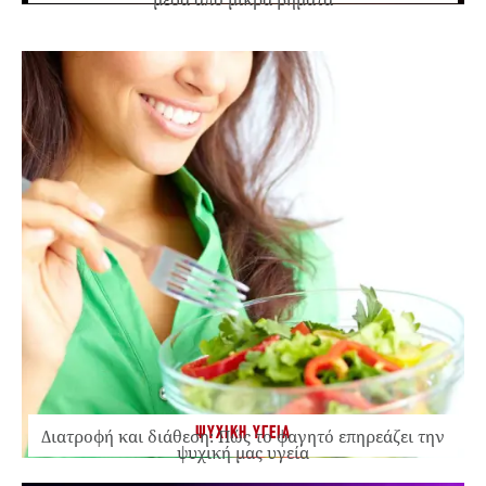
ΨΥΧΙΚΗ ΥΓΕΙΑ
Διατροφή και διάθεση: Πώς το φαγητό επηρεάζει την
ψυχική μας υγεία