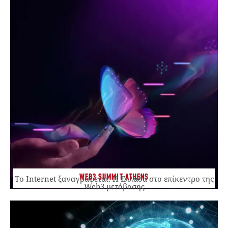
WEB3 SUMMIT ATHENS
Το Internet ξαναγράφεται. Η Ελλάδα στο επίκεντρο της
Web3 μετάβασης