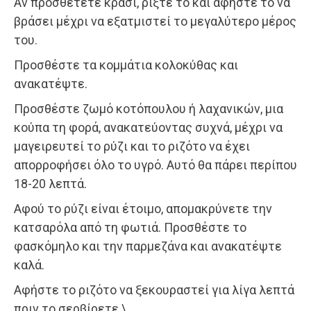
Αν προσθέτετε κρασί, ρίξτε το και αφήστε το να
βράσει μέχρι να εξατμιστεί το μεγαλύτερο μέρος
του.
Προσθέστε τα κομμάτια κολοκύθας και
ανακατέψτε.
Προσθέστε ζωμό κοτόπουλου ή λαχανικών, μια
κούπα τη φορά, ανακατεύοντας συχνά, μέχρι να
μαγειρευτεί το ρύζι και το ριζότο να έχει
απορροφήσει όλο το υγρό. Αυτό θα πάρει περίπου
18-20 λεπτά.
Αφού το ρύζι είναι έτοιμο, απομακρύνετε την
κατσαρόλα από τη φωτιά. Προσθέστε το
φασκόμηλο και την παρμεζάνα και ανακατέψτε
καλά.
Αφήστε το ριζότο να ξεκουραστεί για λίγα λεπτά
πριν το σερβίρετε.\