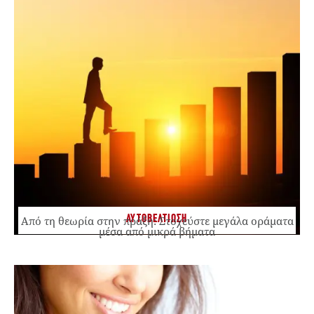
ΑΥΤΟΒΕΛΤΙΩΣΗ
Από τη θεωρία στην πράξη: Στοχεύστε μεγάλα οράματα
μέσα από μικρά βήματα