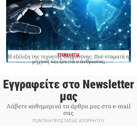
ΤΕΧΝΟΛΟΓΙΑ
Η εξέλιξη της τεχνητής νοημοσύνης: Πού σταματά η
μηχανή και ξεκινά ο άνθρωπος;
Εγγραφείτε στο Newsletter
μας
Λάβετε καθημερινά τα άρθρα μας στο e-mail
σας
ΠΟΛΙΤΙΚΗ ΠΡΟΣΤΑΣΙΑΣ ΑΠΟΡΡΗΤΟΥ