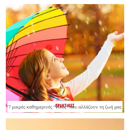
ΠΡΑΚΤΙΚΕΣ
7 μικρές καθημερινές “νίκες” που αλλάζουν τη ζωή μας