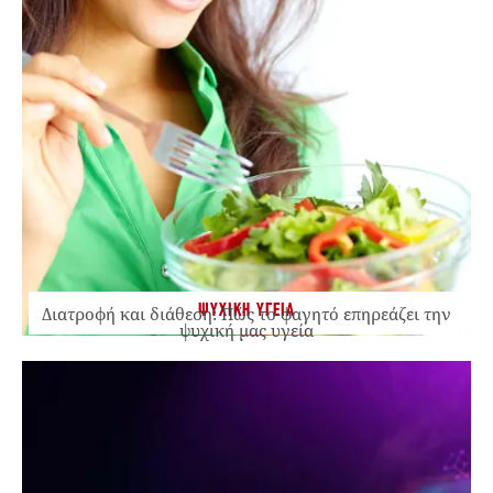
ΨΥΧΙΚΗ ΥΓΕΙΑ
Διατροφή και διάθεση: Πώς το φαγητό επηρεάζει την
ψυχική μας υγεία