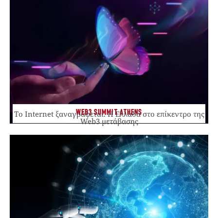
WEB3 SUMMIT ATHENS
Το Internet ξαναγράφεται. Η Ελλάδα στο επίκεντρο της
Web3 μετάβασης