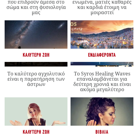
που επιδρούν άμεσα στο
ενωμένα, ματιές καθαρές
σώμα και στη φυσιολογία
και καρδιά έτοιμη να
μας
μοιραστεί
ΚΑΛΎΤΕΡΗ ΖΩΉ
ΕΝΔΙΑΦΈΡΟΝΤΑ
Το καλύτερο αγχολυτικό
Το Syros Healing Waves
είναι η παρατήρηση των
επαναλαμβάνεται για
άστρων
δεύτερη χρονιά και είναι
ακόμα μεγαλύτερο
ΚΑΛΎΤΕΡΗ ΖΩΉ
ΒΙΒΛΊΑ