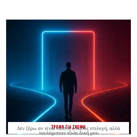
ΤΡΟΦΗ ΓΙΑ ΣΚΕΨΗ
Δεν ξέρω αν είναι σωστή ή λάθος επιλογή, αλλά
τουλάχιστον είναι δική μου