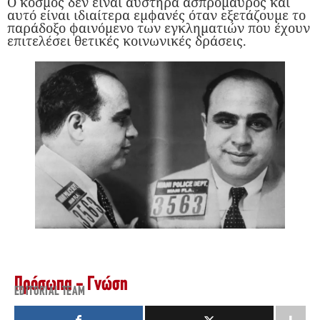
Ο κόσμος δεν είναι αυστηρά ασπρόμαυρος και
αυτό είναι ιδιαίτερα εμφανές όταν εξετάζουμε το
παράδοξο φαινόμενο των εγκληματιών που έχουν
επιτελέσει θετικές κοινωνικές δράσεις.
Πρόσωπα - Γνώση
EDITORIAL TEAM