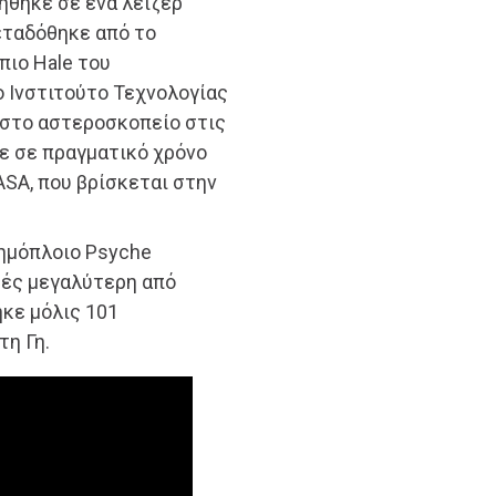
ήθηκε σε ένα λέιζερ
εταδόθηκε από το
πιο Hale του
ο Ινστιτούτο Τεχνολογίας
 στο αστεροσκοπείο στις
ε σε πραγματικό χρόνο
SA, που βρίσκεται στην
τημόπλοιο Psyche
ρές μεγαλύτερη από
ηκε μόλις 101
τη Γη.