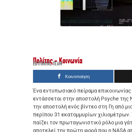
Πολίτης - Κοινωνία
EDITORIAL TEAM
Κοινοποίηση
Ένα εντυπωσιακό πείραμα επικοινωνίας 
εντάσσεται στην αποστολή Psyche της 
την αποστολή ενός βίντεο στη Γη από μ
περίπου 31 εκατομμυρίων χιλιομέτρων. Τ
παίζει τον πρωταγωνιστικό ρόλο μια γάτα
αποτελεί την πρώτη φορά που η NASA α