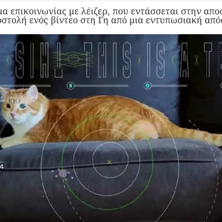
α επικοινωνίας με λέιζερ, που εντάσσεται στην απο
στολή ενός βίντεο στη Γη από μια εντυπωσιακή απ