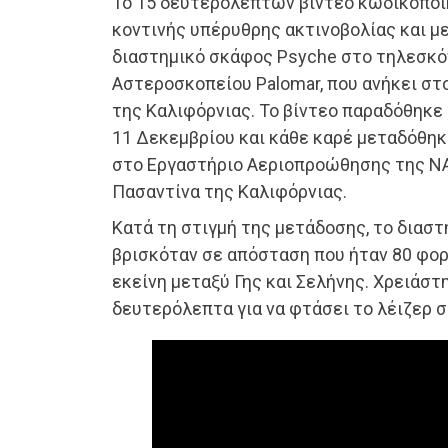
Το 15 δευτερολέπτων βίντεο κωδικοποι
κοντινής υπέρυθρης ακτινοβολίας και μ
διαστημικό σκάφος Psyche στο τηλεσκό
Αστεροσκοπείου Palomar, που ανήκει στ
της Καλιφόρνιας. Το βίντεο παραδόθηκε
11 Δεκεμβρίου και κάθε καρέ μεταδόθηκ
στο Εργαστήριο Αεριοπροώθησης της NA
Πασαντίνα της Καλιφόρνιας.
Κατά τη στιγμή της μετάδοσης, το διασ
βρισκόταν σε απόσταση που ήταν 80 φο
εκείνη μεταξύ Γης και Σελήνης. Χρειάστ
δευτερόλεπτα για να φτάσει το λέιζερ σ