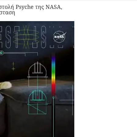
στολή Psyche της NASA,
όσταση