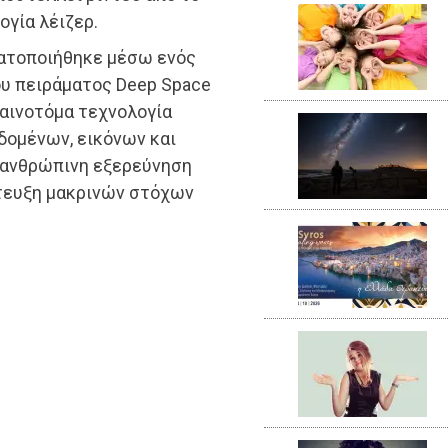
γία λέιζερ.
ματοποιήθηκε μέσω ενός
ου πειράματος Deep Space
καινοτόμα τεχνολογία
δομένων, εικόνων και
ν ανθρώπινη εξερεύνηση
ίτευξη μακρινών στόχων