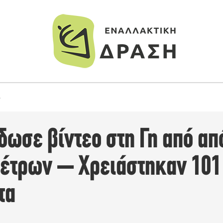
Α
δωσε βίντεο στη Γη από απ
ομέτρων – Χρειάστηκαν 101
τα