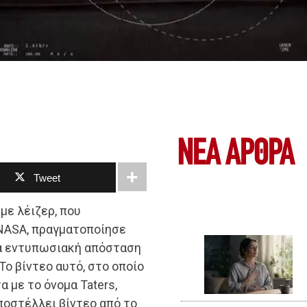
ΝΕΑ ΆΡΘΡΑ
Tweet
με λέιζερ, που
NASA, πραγματοποίησε
ια εντυπωσιακή απόσταση
ο βίντεο αυτό, στο οποίο
 με το όνομα Taters,
ποστέλλει βίντεο από το