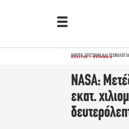
ΒΊΝΤΕΟ
,
ΕΠΙΣΤΉΜΗ ΚΑΙ ΤΕΧΝΟΛΟΓΊ
ΠΟΛΊΤΗΣ - ΚΟΙΝΩΝΊΑ
NASA: Μετέ
εκατ. χιλι
δευτερόλεπ