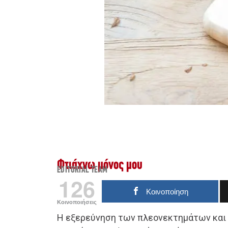
Φτιάχνω μόνος μου
EDITORIAL TEAM
126
Κοινοποίηση
Κοινοποιήσεις
Η εξερεύνηση των πλεονεκτημάτων και 