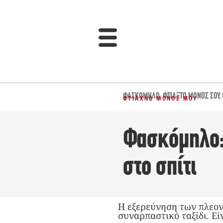
ΦΑΣΚΌΜΗΛΟ
,
ΦΤΙΆΞΤΟ ΜΌΝΟΣ ΣΟΥ
,
ΦΤΙΆΧΝΩ ΜΌΝΟΣ ΜΟΥ
Φασκόμηλο:
στο σπίτι
Η εξερεύνηση των πλεον
συναρπαστικό ταξίδι. Εί