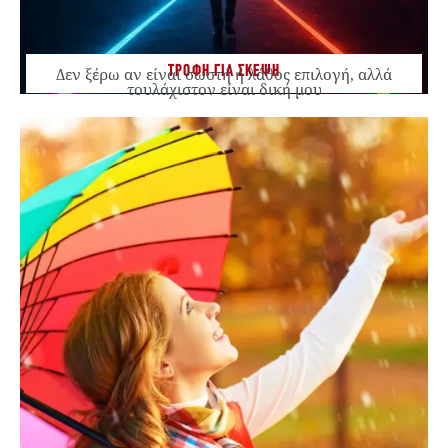
ΤΡΟΦΗ ΓΙΑ ΣΚΕΨΗ
Δεν ξέρω αν είναι σωστή ή λάθος επιλογή, αλλά
τουλάχιστον είναι δική μου