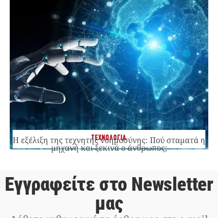
ΤΕΧΝΟΛΟΓΙΑ
Η εξέλιξη της τεχνητής νοημοσύνης: Πού σταματά η
μηχανή και ξεκινά ο άνθρωπος;
Εγγραφείτε στο Newsletter
μας