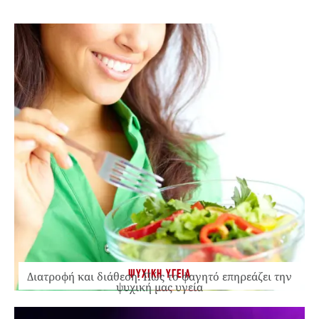
ΨΥΧΙΚΗ ΥΓΕΙΑ
Διατροφή και διάθεση: Πώς το φαγητό επηρεάζει την
ψυχική μας υγεία