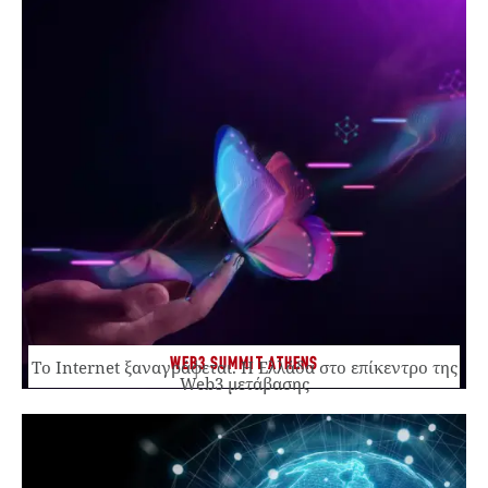
WEB3 SUMMIT ATHENS
Το Internet ξαναγράφεται. Η Ελλάδα στο επίκεντρο της
Web3 μετάβασης