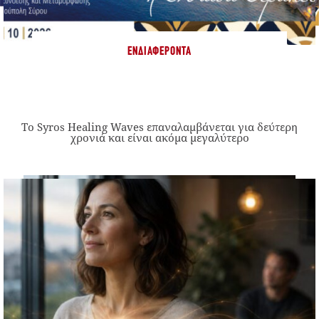
ΕΝΔΙΑΦΈΡΟΝΤΑ
Το Syros Healing Waves επαναλαμβάνεται για δεύτερη
χρονιά και είναι ακόμα μεγαλύτερο