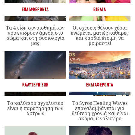
ΕΝΔΙΑΦΈΡΟΝΤΑ
ΒΙΒΛΊΑ
Τα 4 είδη συναισθημάτων
Οι σχέσεις θέλουν χέρια
που επιδρούν άμεσα στο
ενωμένα, ματιές καθαρές
σώμα και στη φυσιολογία
και καρδιά έτοιμη να
μας
μοιραστεί
ΚΑΛΎΤΕΡΗ ΖΩΉ
ΕΝΔΙΑΦΈΡΟΝΤΑ
Το καλύτερο αγχολυτικό
Το Syros Healing Waves
είναι η παρατήρηση των
επαναλαμβάνεται για
άστρων
δεύτερη χρονιά και είναι
ακόμα μεγαλύτερο