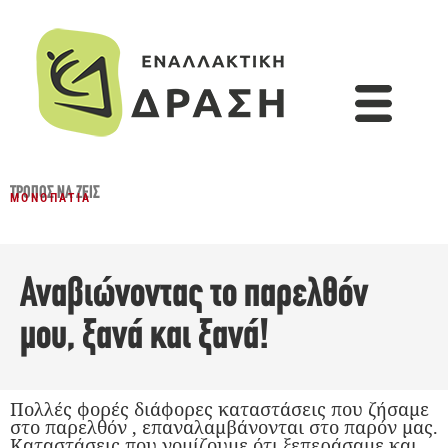
ΤΡΌΠΟΣ ΝΑ ΖΕΙΣ
ΜΟΝΟΠΆΤΙΑ
Αναβιώνοντας το παρελθόν
μου, ξανά και ξανά!
Πολλές φορές διάφορες καταστάσεις που ζήσαμε
στο παρελθόν , επαναλαμβάνονται στο παρόν μας.
Καταστάσεις που νομίζουμε ότι ξεπεράσαμε και