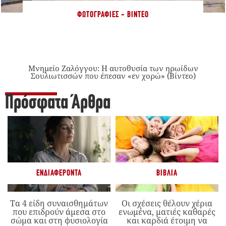
ΦΩΤΟΓΡΑΦΊΕΣ - ΒΊΝΤΕΟ
Μνημείο Ζαλόγγου: Η αυτοθυσία των ηρωίδων
Σουλιωτισσών που έπεσαν «εν χορώ» (Βίντεο)
Πρόσφατα Άρθρα
ΕΝΔΙΑΦΈΡΟΝΤΑ
ΒΙΒΛΊΑ
Τα 4 είδη συναισθημάτων
Οι σχέσεις θέλουν χέρια
που επιδρούν άμεσα στο
ενωμένα, ματιές καθαρές
σώμα και στη φυσιολογία
και καρδιά έτοιμη να