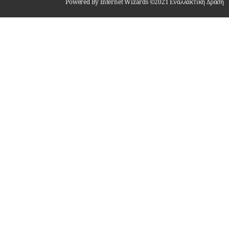
Powered By Internet Wizards ©2021 Εναλλακτική Δράση