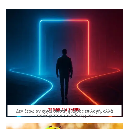
ΤΡΟΦΗ ΓΙΑ ΣΚΕΨΗ
Δεν ξέρω αν είναι σωστή ή λάθος επιλογή, αλλά
τουλάχιστον είναι δική μου