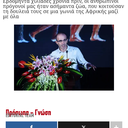
Εβδομήντα χιλιάδες χρόνια πριν, οι ανθρώπινοι
πρόγονοί μας ήταν ασήμαντα ζώα, που κοιτούσαν
τη δουλειά τους σε μια γωνιά της Αφρικής μαζί
με όλα
Πρόσωπα - Γνώση
EDITORIAL TEAM