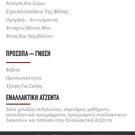
Άσκηση Και Σώμα
Εγκυκλοπαίδεια Της Φύσης
Ομορφιά – Αντιγήρανση
Φτιάχνω Μόνος Μου
Φύση Και Περιβάλλον
ΠΡΌΣΩΠΑ – ΓΝΏΣΗ
Βιβλία
Προσωπικότητες
Τροφή Για Σκέψη
ΕΝΑΛΛΑΚΤΙΚΉ ΑΤΖΈΝΤΑ
Δείτε χιλιάδες εκδηλώσεις, σεμινάρια, μαθήματα,
εκπαιδευτικά προγράμματα, προορισμούς εναλλακτικών
διακοπών και retreats στην Εναλλακτική Ατζέντα.