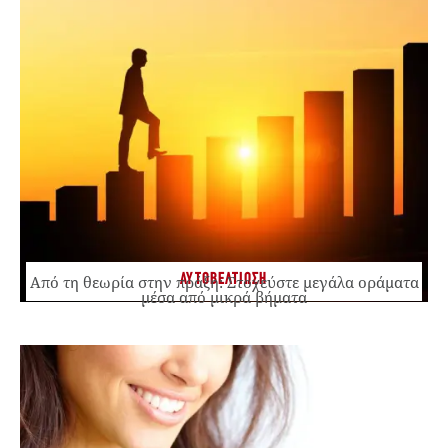
ΑΥΤΟΒΕΛΤΙΩΣΗ
Από τη θεωρία στην πράξη: Στοχεύστε μεγάλα οράματα
μέσα από μικρά βήματα