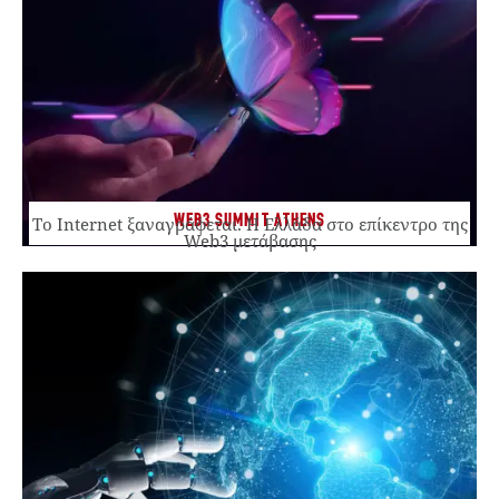
WEB3 SUMMIT ATHENS
Το Internet ξαναγράφεται. Η Ελλάδα στο επίκεντρο της
Web3 μετάβασης