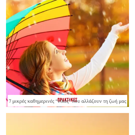
ΠΡΑΚΤΙΚΕΣ
7 μικρές καθημερινές “νίκες” που αλλάζουν τη ζωή μας