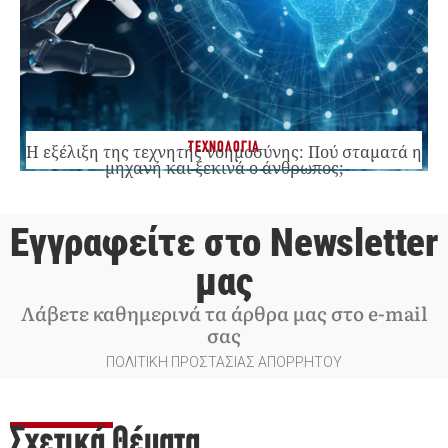
ΤΕΧΝΟΛΟΓΙΑ
Η εξέλιξη της τεχνητής νοημοσύνης: Πού σταματά η
μηχανή και ξεκινά ο άνθρωπος;
Εγγραφείτε στο Newsletter
μας
Λάβετε καθημερινά τα άρθρα μας στο e-mail
σας
ΠΟΛΙΤΙΚΗ ΠΡΟΣΤΑΣΙΑΣ ΑΠΟΡΡΗΤΟΥ
Σχετικά Θέματα