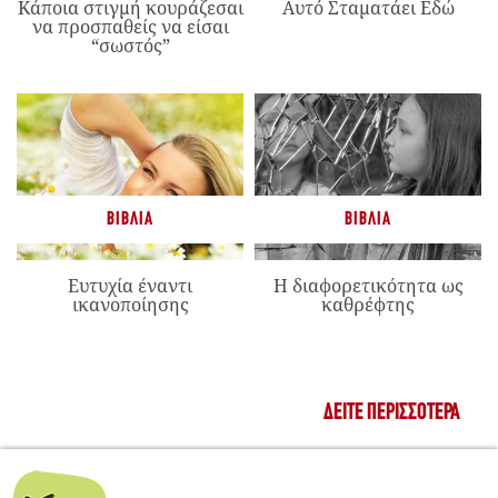
Κάποια στιγμή κουράζεσαι
Αυτό Σταματάει Εδώ
να προσπαθείς να είσαι
“σωστός”
ΒΙΒΛΊΑ
ΒΙΒΛΊΑ
Ευτυχία έναντι
Η διαφορετικότητα ως
ικανοποίησης
καθρέφτης
ΔΕΊΤΕ ΠΕΡΙΣΣΌΤΕΡΑ