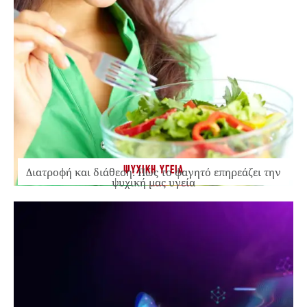
ΨΥΧΙΚΗ ΥΓΕΙΑ
Διατροφή και διάθεση: Πώς το φαγητό επηρεάζει την
ψυχική μας υγεία