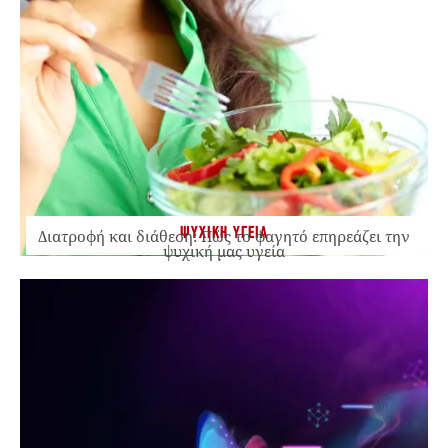
ΨΥΧΙΚΗ ΥΓΕΙΑ
Διατροφή και διάθεση: Πώς το φαγητό επηρεάζει την
ψυχική μας υγεία