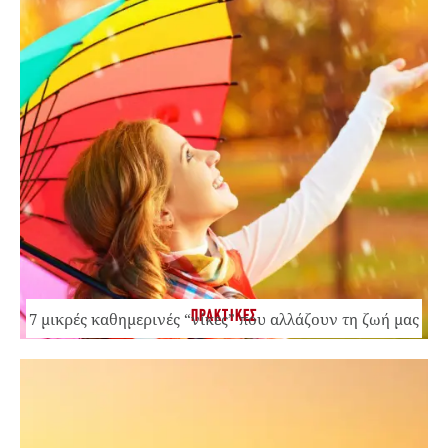
ΠΡΑΚΤΙΚΕΣ
7 μικρές καθημερινές “νίκες” που αλλάζουν τη ζωή μας