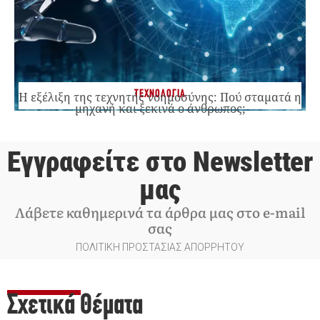
ΤΕΧΝΟΛΟΓΙΑ
Η εξέλιξη της τεχνητής νοημοσύνης: Πού σταματά η
μηχανή και ξεκινά ο άνθρωπος;
Εγγραφείτε στο Newsletter
μας
Λάβετε καθημερινά τα άρθρα μας στο e-mail
σας
ΠΟΛΙΤΙΚΗ ΠΡΟΣΤΑΣΙΑΣ ΑΠΟΡΡΗΤΟΥ
Σχετικά Θέματα