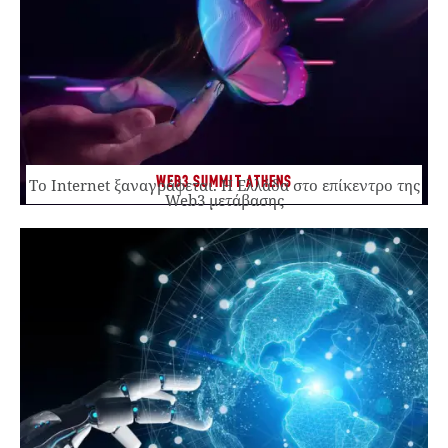
WEB3 SUMMIT ATHENS
Το Internet ξαναγράφεται. Η Ελλάδα στο επίκεντρο της
Web3 μετάβασης