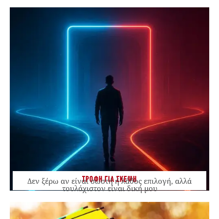
ΤΡΟΦΗ ΓΙΑ ΣΚΕΨΗ
Δεν ξέρω αν είναι σωστή ή λάθος επιλογή, αλλά
τουλάχιστον είναι δική μου