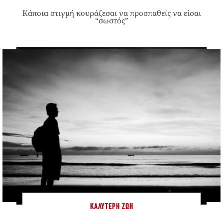
Κάποια στιγμή κουράζεσαι να προσπαθείς να είσαι
“σωστός”
ΚΑΛΎΤΕΡΗ ΖΩΉ