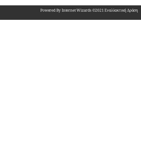
Powered By Internet Wizards ©2021 Εναλλακτική Δράση