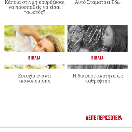
Κάποια στιγμή κουράζεσαι
Αυτό Σταματάει Εδώ
να προσπαθείς να είσαι
“σωστός”
ΒΙΒΛΊΑ
ΒΙΒΛΊΑ
Ευτυχία έναντι
Η διαφορετικότητα ως
ικανοποίησης
καθρέφτης
ΔΕΊΤΕ ΠΕΡΙΣΣΌΤΕΡΑ