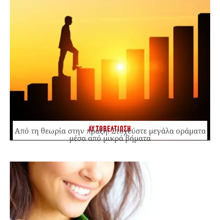
ΑΥΤΟΒΕΛΤΙΩΣΗ
Από τη θεωρία στην πράξη: Στοχεύστε μεγάλα οράματα
μέσα από μικρά βήματα