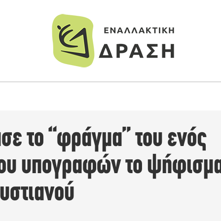
σε το “φράγμα” του ενός
ου υπογραφών το ψήφισμα
υστιανού