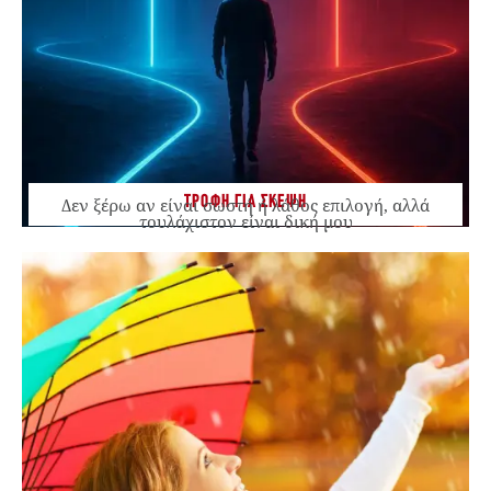
ΤΡΟΦΗ ΓΙΑ ΣΚΕΨΗ
Δεν ξέρω αν είναι σωστή ή λάθος επιλογή, αλλά
τουλάχιστον είναι δική μου