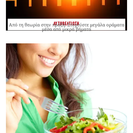
ΑΥΤΟΒΕΛΤΙΩΣΗ
Από τη θεωρία στην πράξη: Στοχεύστε μεγάλα οράματα
μέσα από μικρά βήματα