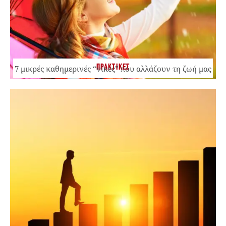
ΠΡΑΚΤΙΚΕΣ
7 μικρές καθημερινές “νίκες” που αλλάζουν τη ζωή μας