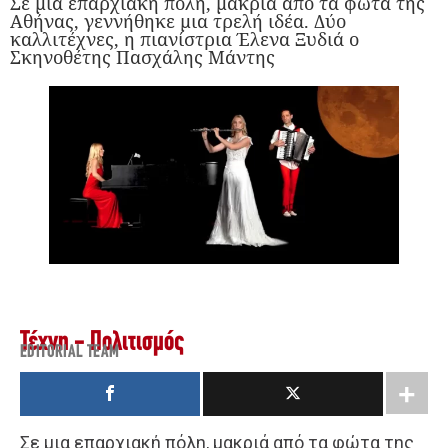
Σε μια επαρχιακή πόλη, μακριά από τα φώτα της
Αθήνας, γεννήθηκε μια τρελή ιδέα. Δύο
καλλιτέχνες, η πιανίστρια Έλενα Ξυδιά ο
Σκηνοθέτης Πασχάλης Μάντης
Τέχνη - Πολιτισμός
EDITORIAL TEAM
Σε μια επαρχιακή πόλη, μακριά από τα φώτα της