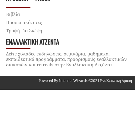
Βιβλία
Προσωπικότητες
Τροφή Για Σκέψη
ΕΝΑΛΛΑΚΤΙΚΉ ΑΤΖΈΝΤΑ
Δείτε χιλιάδες εκδηλώσεις, σεμινάρια, μαθήματα,
εκπαιδευτικά προγράμματα, προορισμούς εναλλακτικών
διακοπών και retreats στην Εναλλακτική Ατζέντα.
Powered By Internet Wizards ©2021 Εναλλακτική Δράση