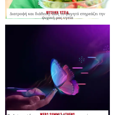
ΨΥΧΙΚΗ ΥΓΕΙΑ
Διατροφή και διάθεση: Πώς το φαγητό επηρεάζει την
ψυχική μας υγεία
WEB3 SUMMIT ATHENS