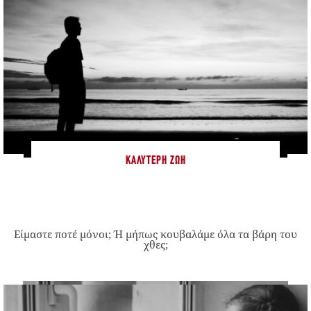
ΚΑΛΎΤΕΡΗ ΖΩΉ
Είμαστε ποτέ μόνοι; Ή μήπως κουβαλάμε όλα τα βάρη του
χθες;