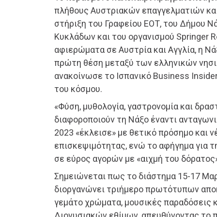
πλήθους Αυστριακών επαγγελματιών κα
στήριξη του Γραφείου ΕΟΤ, του Δήμου Ν
Κυκλάδων και του οργανισμού Springer R
αφιερώματα σε Αυστρία και Αγγλία, η Νά
πρώτη θέση μεταξύ των ελληνικών νησι
ανακοίνωσε το Ισπανικό Business Inside
του κόσμου.
«Φύση, μυθολογία, γαστρονομία και δρασ
διαφοροποιούν τη Νάξο έναντι ανταγων
2023 «έκλεισε» με θετικό πρόσημο και ν
επισκεψιμότητας, ενώ το αφήγημα για τ
σε εύρος αγορών με «αιχμή του δόρατος
Σημειώνεται πως το διάστημα 15-17 Μαρ
διοργανώνει τριήμερο πρωτότυπων απ
γεμάτο χρώματα, μουσικές παραδόσεις 
Διονυσιακών εθίμων, απευθύνοντας το 