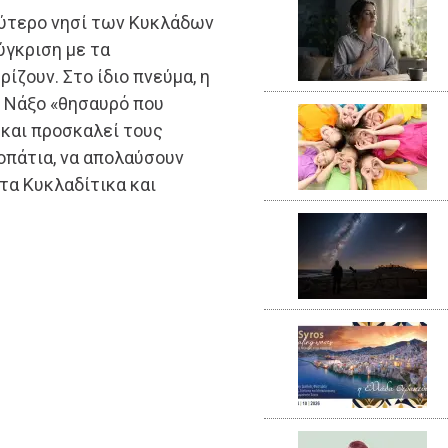
λύτερο νησί των Κυκλάδων
ύγκριση με τα
ίζουν. Στο ίδιο πνεύμα, η
η Νάξο «θησαυρό που
και προσκαλεί τους
οπάτια, να απολαύσουν
στα Κυκλαδίτικα και