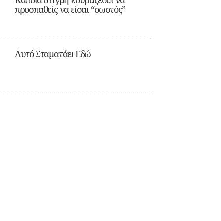
Κάποια στιγμή κουράζεσαι να
προσπαθείς να είσαι “σωστός”
Αυτό Σταματάει Εδώ