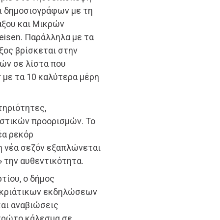
ι δημοσιογράφων με τη
άξου και Μικρών
eisen. Παράλληλα με τα
ξος βρίσκεται στην
ών σε λίστα που
r με τα 10 καλύτερα μέρη
τηριότητες,
ιστικών προορισμών. Το
έα ρεκόρ
η νέα σεζόν εξαπλώνεται
» την αυθεντικότητα.
τίου, ο δήμος
οκριάτικων εκδηλώσεων
και αναβιώσεις
πρώτο κάλεσμα σε