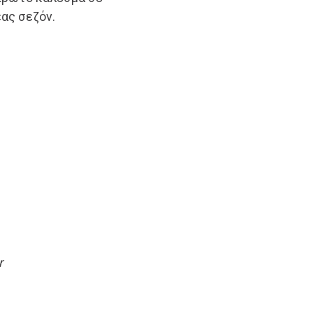
έας σεζόν.
r