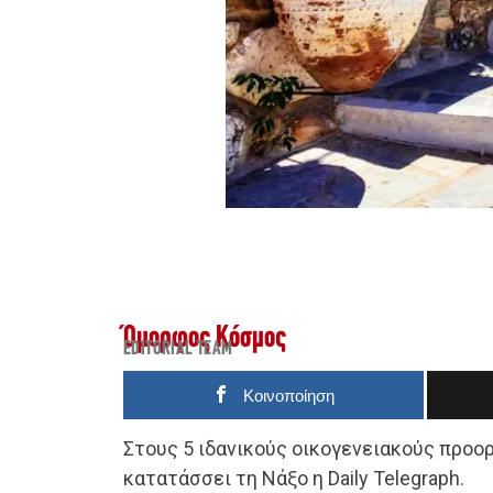
Όμορφος Κόσμος
EDITORIAL TEAM
Κοινοποίηση
Στους 5 ιδανικούς οικογενειακούς προο
κατατάσσει τη Νάξο η Daily Telegraph.