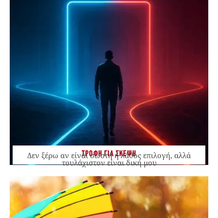
ΤΡΟΦΗ ΓΙΑ ΣΚΕΨΗ
Δεν ξέρω αν είναι σωστή ή λάθος επιλογή, αλλά
τουλάχιστον είναι δική μου