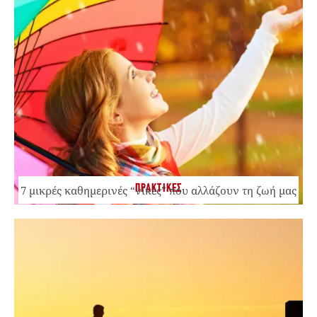
ΠΡΑΚΤΙΚΕΣ
7 μικρές καθημερινές “νίκες” που αλλάζουν τη ζωή μας