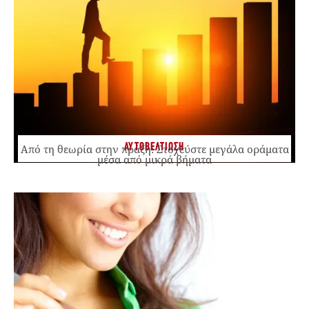
ΑΥΤΟΒΕΛΤΙΩΣΗ
Από τη θεωρία στην πράξη: Στοχεύστε μεγάλα οράματα
μέσα από μικρά βήματα