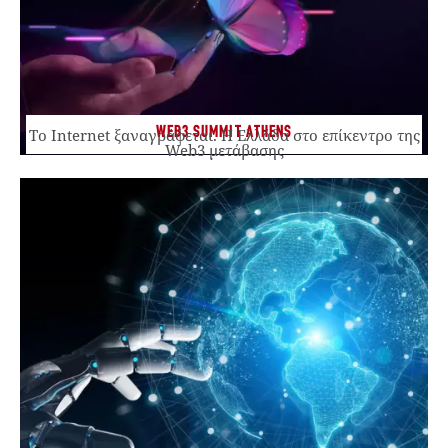
WEB3 SUMMIT ATHENS
Το Internet ξαναγράφεται. Η Ελλάδα στο επίκεντρο της
Web3 μετάβασης