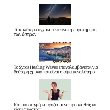
Το καλύτερο αγχολυτικό είναι η παρατήρηση
των άστρων
Το Syros Healing Waves επαναλαμβάνεται για
δεύτερη χρονιά και είναι ακόμα μεγαλύτερο
Κάποια στιγμή κουράζεσαι να προσπαθείς να
είσαι “σωστός”