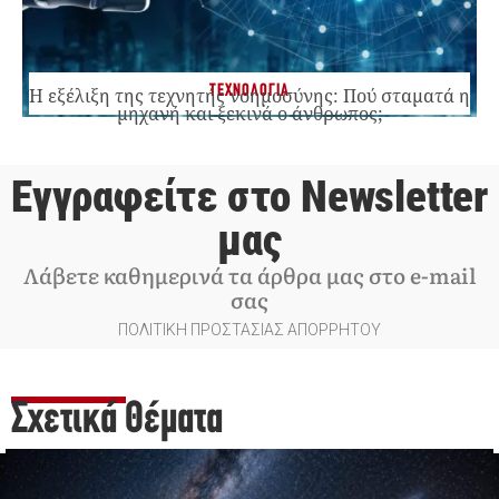
ΤΕΧΝΟΛΟΓΙΑ
Η εξέλιξη της τεχνητής νοημοσύνης: Πού σταματά η
μηχανή και ξεκινά ο άνθρωπος;
Εγγραφείτε στο Newsletter
μας
Λάβετε καθημερινά τα άρθρα μας στο e-mail
σας
ΠΟΛΙΤΙΚΗ ΠΡΟΣΤΑΣΙΑΣ ΑΠΟΡΡΗΤΟΥ
Σχετικά Θέματα