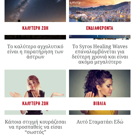
ΚΑΛΎΤΕΡΗ ΖΩΉ
ΕΝΔΙΑΦΈΡΟΝΤΑ
Το καλύτερο αγχολυτικό
Το Syros Healing Waves
είναι η παρατήρηση των
επαναλαμβάνεται για
άστρων
δεύτερη χρονιά και είναι
ακόμα μεγαλύτερο
ΚΑΛΎΤΕΡΗ ΖΩΉ
ΒΙΒΛΊΑ
Κάποια στιγμή κουράζεσαι
Αυτό Σταματάει Εδώ
να προσπαθείς να είσαι
“σωστός”