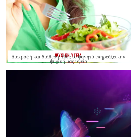
ΨΥΧΙΚΗ ΥΓΕΙΑ
Διατροφή και διάθεση: Πώς το φαγητό επηρεάζει την
ψυχική μας υγεία