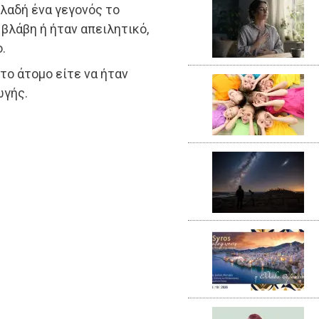
ηλαδή ένα γεγονός το
βλάβη ή ήταν απειλητικό,
.
 το άτομο είτε να ήταν
ωγής.