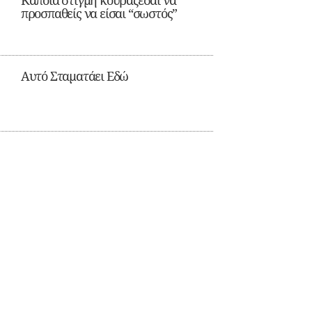
Κάποια στιγμή κουράζεσαι να
προσπαθείς να είσαι “σωστός”
Αυτό Σταματάει Εδώ