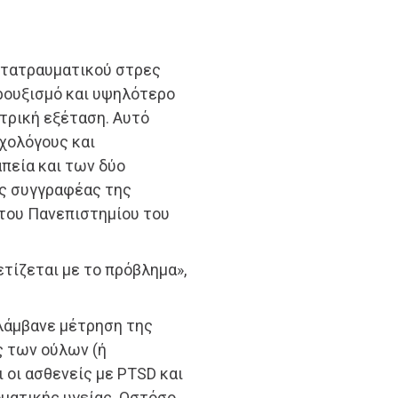
μετατραυματικού στρες
βρουξισμό και υψηλότερο
τρική εξέταση. Αυτό
υχολόγους και
απεία και των δύο
ς συγγραφέας της
is του Πανεπιστημίου του
ετίζεται με το πρόβλημα»,
ελάμβανε μέτρηση της
ς των ούλων (ή
ι οι ασθενείς με PTSD και
ματικής υγείας. Ωστόσο,