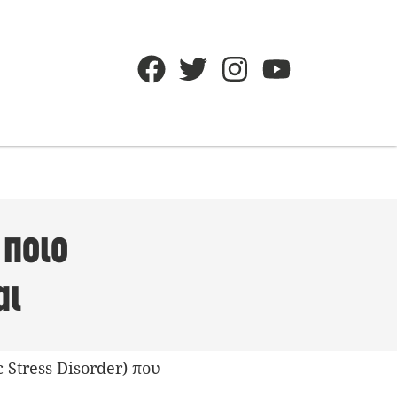
 ποιο
αι
 Stress Disorder) που