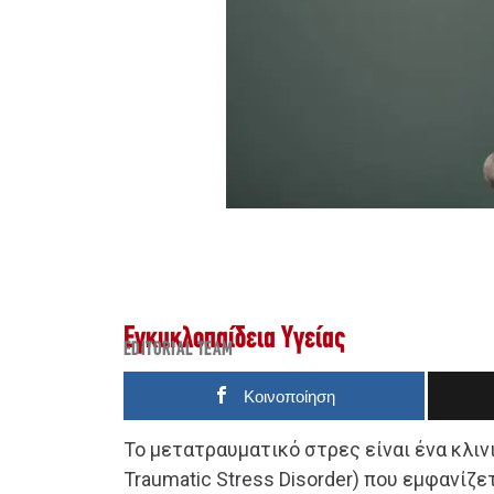
Εγκυκλοπαίδεια Υγείας
EDITORIAL TEAM
Κοινοποίηση
Το μετατραυματικό στρες είναι ένα κλιν
Traumatic Stress Disorder) που εμφανίζ